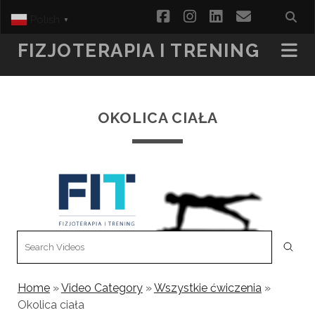
facebook
instagram
linkedin
email
Polish
▼
FIZJOTERAPIA I TRENING
OKOLICA CIAŁA
Home
»
Video Category
»
Wszystkie ćwiczenia
»
Okolica ciała