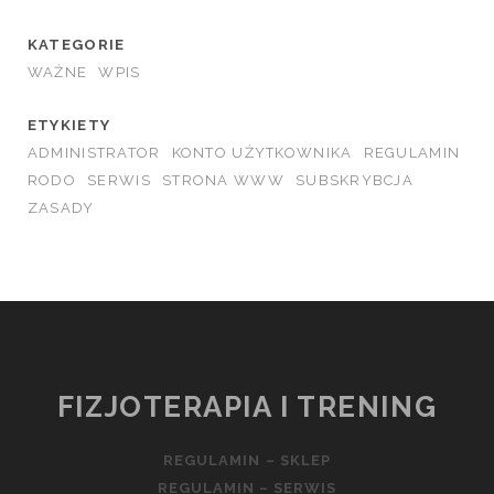
KATEGORIE
WAŻNE
WPIS
ETYKIETY
ADMINISTRATOR
KONTO UŻYTKOWNIKA
REGULAMIN
RODO
SERWIS
STRONA WWW
SUBSKRYBCJA
ZASADY
FIZJOTERAPIA I TRENING
REGULAMIN – SKLEP
REGULAMIN – SERWIS