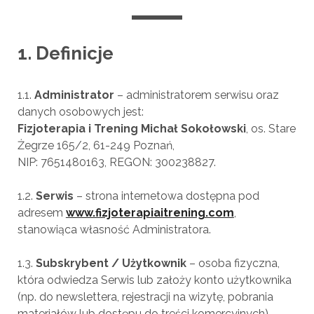
1. Definicje
1.1.
Administrator
– administratorem serwisu oraz
danych osobowych jest:
Fizjoterapia i Trening Michał Sokołowski
, os. Stare
Żegrze 165/2, 61-249 Poznań,
NIP: 7651480163, REGON: 300238827.
1.2.
Serwis
– strona internetowa dostępna pod
adresem
www.fizjoterapiaitrening.com
,
stanowiąca własność Administratora.
1.3.
Subskrybent / Użytkownik
– osoba fizyczna,
która odwiedza Serwis lub założy konto użytkownika
(np. do newslettera, rejestracji na wizytę, pobrania
materiałów lub dostępu do treści komercyjnych).