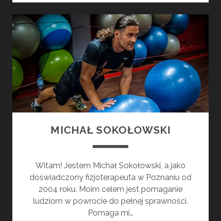
MICHAŁ SOKOŁOWSKI
Witam! Jestem Michał Sokołowski, a jako
doświadczony fizjoterapeuta w Poznaniu od
2004 roku. Moim celem jest pomaganie
ludziom w powrocie do pełnej sprawności.
Pomaga mi…