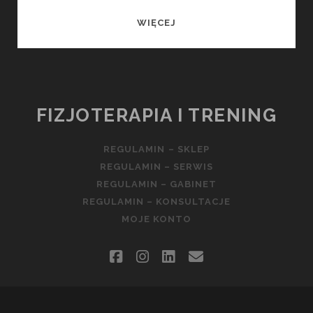
MICHAŁ
WIĘCEJ
SOKOŁOWSKI
FIZJOTERAPIA I TRENING
REGULAMIN – SKLEP
REGULAMIN – SERWIS
REGULAMIN – GABINET
REGULAMIN – KONSULTACJE
MOJE KONTO
facebook
instagram
linkedin
email