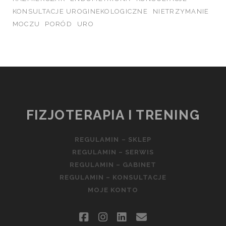
KONSULTACJE UROGINEKOLOGICZNE
NIETRZYMANIE
MOCZU
PORÓD
URO
FIZJOTERAPIA I TRENING
REGULAMIN – SKLEP
REGULAMIN – SERWIS
REGULAMIN – GABINET
REGULAMIN – KONSULTACJE
MOJE KONTO
facebook
instagram
linkedin
email