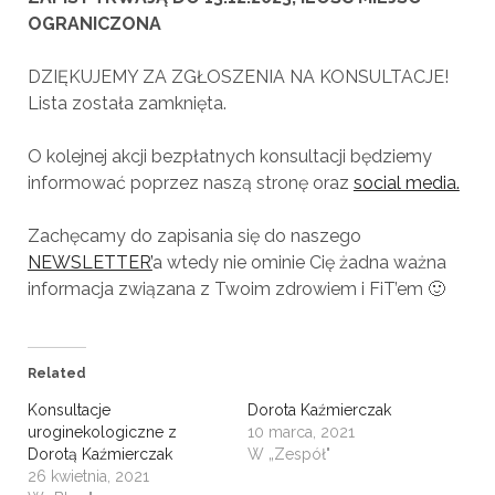
OGRANICZONA
DZIĘKUJEMY ZA ZGŁOSZENIA NA KONSULTACJE!
Lista została zamknięta.
O kolejnej akcji bezpłatnych konsultacji będziemy
informować poprzez naszą stronę oraz
social media.
Zachęcamy do zapisania się do naszego
NEWSLETTER’
a wtedy nie ominie Cię żadna ważna
informacja związana z Twoim zdrowiem i FiT’em 🙂
Related
Konsultacje
Dorota Kaźmierczak
uroginekologiczne z
10 marca, 2021
Dorotą Kaźmierczak
W „Zespół"
26 kwietnia, 2021