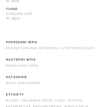
W „Blog"
Kontakt
11 stycznia, 2018
W „Wpis"
POPRZEDNI WPIS
PRZYGOTOWANIE DO PORODU: 2 TRYMESTR CIĄŻY
NASTĘPNY WPIS
MAGDALENA CENA
KATEGORIE
BLOG
OGŁOSZENIE
ETYKIETY
BLIZNA
CESARSKIE CIĘCIE
CIĄŻA
DOROTA
KAŹMIERCZAK
ENDOMETRIONA
KONSULTACJE