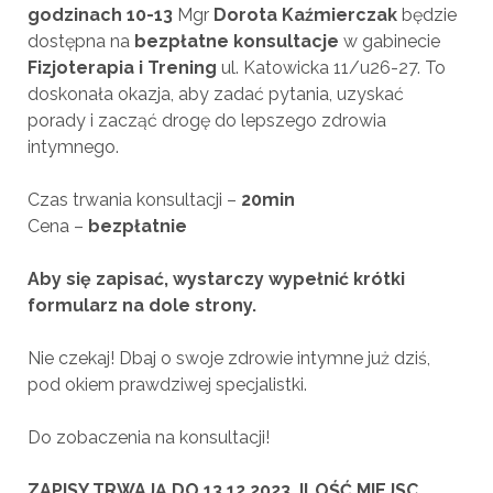
godzinach 10-13
Mgr
Dorota Kaźmierczak
będzie
dostępna na
bezpłatne konsultacje
w gabinecie
Fizjoterapia i Trening
ul. Katowicka 11/u26-27. To
doskonała okazja, aby zadać pytania, uzyskać
porady i zacząć drogę do lepszego zdrowia
intymnego.
Czas trwania konsultacji –
20min
Cena –
bezpłatnie
Aby się zapisać, wystarczy wypełnić krótki
formularz na dole strony.
Nie czekaj! Dbaj o swoje zdrowie intymne już dziś,
pod okiem prawdziwej specjalistki.
Do zobaczenia na konsultacji!
ZAPISY TRWAJĄ DO 13.12.2023, ILOŚĆ MIEJSC