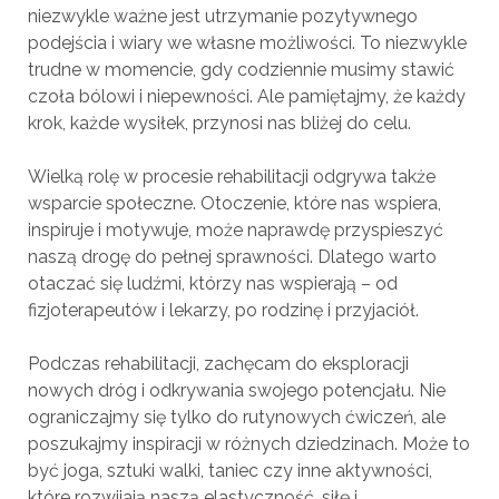
niezwykle ważne jest utrzymanie pozytywnego
podejścia i wiary we własne możliwości. To niezwykle
trudne w momencie, gdy codziennie musimy stawić
czoła bólowi i niepewności. Ale pamiętajmy, że każdy
krok, każde wysiłek, przynosi nas bliżej do celu.
Wielką rolę w procesie rehabilitacji odgrywa także
wsparcie społeczne. Otoczenie, które nas wspiera,
inspiruje i motywuje, może naprawdę przyspieszyć
naszą drogę do pełnej sprawności. Dlatego warto
otaczać się ludźmi, którzy nas wspierają – od
fizjoterapeutów i lekarzy, po rodzinę i przyjaciół.
Podczas rehabilitacji, zachęcam do eksploracji
nowych dróg i odkrywania swojego potencjału. Nie
ograniczajmy się tylko do rutynowych ćwiczeń, ale
poszukajmy inspiracji w różnych dziedzinach. Może to
być joga, sztuki walki, taniec czy inne aktywności,
które rozwijają naszą elastyczność, siłę i