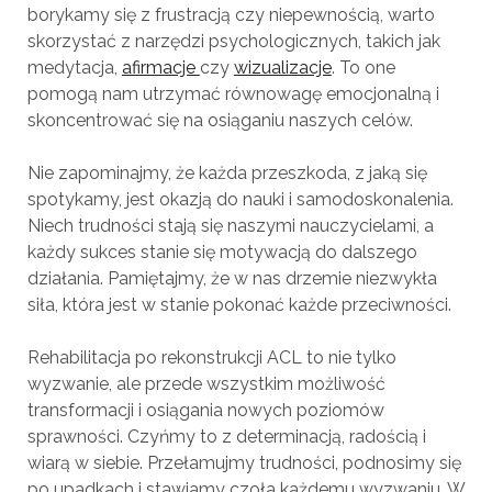
borykamy się z frustracją czy niepewnością, warto
skorzystać z narzędzi psychologicznych, takich jak
medytacja,
afirmacje
czy
wizualizacje
. To one
pomogą nam utrzymać równowagę emocjonalną i
skoncentrować się na osiąganiu naszych celów.
Nie zapominajmy, że każda przeszkoda, z jaką się
spotykamy, jest okazją do nauki i samodoskonalenia.
Niech trudności stają się naszymi nauczycielami, a
każdy sukces stanie się motywacją do dalszego
działania. Pamiętajmy, że w nas drzemie niezwykła
siła, która jest w stanie pokonać każde przeciwności.
Rehabilitacja po rekonstrukcji ACL to nie tylko
wyzwanie, ale przede wszystkim możliwość
transformacji i osiągania nowych poziomów
sprawności. Czyńmy to z determinacją, radością i
wiarą w siebie. Przełamujmy trudności, podnosimy się
po upadkach i stawiamy czoła każdemu wyzwaniu. W