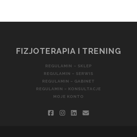
FIZJOTERAPIA I TRENING
REGULAMIN – SKLEP
REGULAMIN – SERWIS
REGULAMIN – GABINET
REGULAMIN – KONSULTACJE
MOJE KONTO
facebook
instagram
linkedin
email