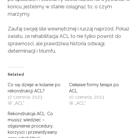
końcu, jesteśmy w stanie osiągnąć to, o czym
marzymy.
Zaufaj swojej sile wewnętrznej i ruszaj naprzód. Pokaż
światu, że rehabilitacja ACL to nie tylko powrót do
sprawności, ale prawdziwa historia odwagi,
determinacji i triumfu.
Related
Co się dzieje w kolanie po
Ciekawe formy terapii po
rekonstrukcji ACL?
ACL.
17 czerwca, 2023
10 czerwca, 2023
W „ACL"
W „ACL"
Rekonstrukcja ACL: Co
musisz wiedzieć –
objaśnienie procedury,
korzyści i przewidywany