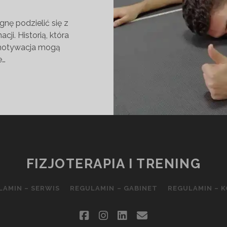
agnę podzielić się z
ji. Historią, która
i motywacja mogą
e…
ŁAMYWANIE
NOŚCI
ANIE
W
FIZJOTERAPIA I TRENING
LAMIN – SERWIS
REGULAMIN – GABINET
REGULAMIN – 
facebook
instagram
linkedin
email