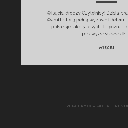
Witajcie, drodzy Czytelnicy! Dzisiaj pr
Wami historią pełną wyzwań i determinac
pokazuje, jak siła psychologiczna 
przewyższyć wszelki
ACL:
WIĘCEJ
PRZE
TRUD
I
OSIĄG
CELÓ
REGULAMIN – SKLEP
REGU