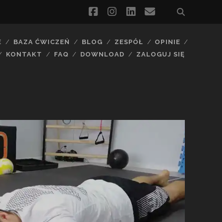
facebook
instagram
linkedin
email
E
BAZA ĆWICZEŃ
BLOG
ZESPÓŁ
OPINIE
KONTAKT
FAQ
DOWNLOAD
ZALOGUJ SIĘ