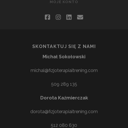
MOJE KONTO
facebook
instagram
linkedin
email
SKONTAKTUJ SIĘ Z NAMI
Michał Sokołowski
michal@fizjoterapiaitrening.com
509 289 135
Dorota Kaźmierczak
dorota@fizjoterapiaitrening.com
512 080 630