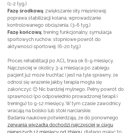
(1-2 tyg.)
Fazę środkową
: zwiększanie siły mięśniowej,
poprawa stabilizacji kolana, wprowadzanie
kontrolowanego obciążenia. (3-6 tyg.)
Fazę końcową
: trening funkcjonalny, symulacja
sportowych ruchów, stopniowe powrót do
aktywności sportowej. (6-20 tyg.)
Proces rehabilitacji po ACL trwa ok 6-9 miesięcy,
Najczęściej w okolicy 3-4 miesiąca po zabiegu
pacjent już może truchtać i jest na tyle sprawny, że
odnosi się wrażenie jakby terapia mogła się
zakończyć 🙂 Nic bardziej mylnego. Pełny powrót do
sprawności (po odpowiednio prowadzonej terapii i
treningu) to 9-12 miesięcy. W tym czasie zawodnicy
wracają na boisko lub stoki narciarskie.
Badania naukowe potwierdzają, że do ponownego
zerwania więzadła dochodzi najczęściej w ciągu
pierwszych 12 miesięcy od zbiegu
, dlatego mając to