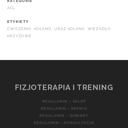
KATEGORIE
ACL
ETYKIETY
ĆWICZENIA
KOLANO
URAZ KOLANA
WIEZADŁO
KRZYŻOWE
FIZJOTERAPIA I TRENING
REGULAMIN – SKLEP
REGULAMIN – SERWIS
REGULAMIN – GABINET
REGULAMIN – KONSULTACJE