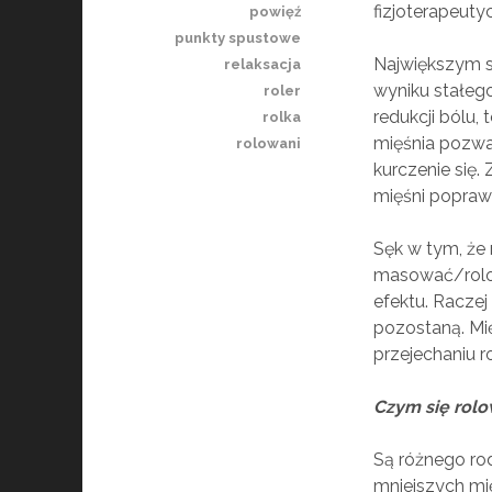
fizjoterapeut
powięź
punkty spustowe
Największym s
relaksacja
wyniku stałeg
roler
redukcji bólu,
rolka
mięśnia pozwal
rolowani
kurczenie się.
mięśni poprawi
Sęk w tym, że 
masować/rolow
efektu. Raczej
pozostaną. Mię
przejechaniu ro
Czym się rol
Są różnego rod
mniejszych mięś