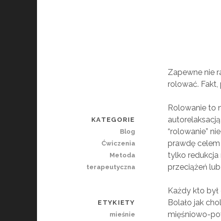
Zapewne nie ra
rolować. Fakt,
Rolowanie to n
autorelaksacj
KATEGORIE
“rolowanie” ni
Blog
prawdę celem 
Ćwiczenia
tylko redukcj
Metoda
przeciążeń lub
terapeutyczna
Każdy kto był 
Bolało jak cho
ETYKIETY
mięśniowo-powi
mieśnie