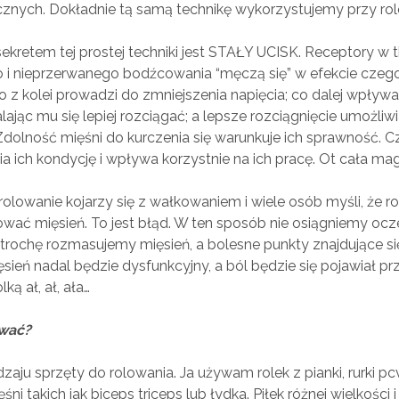
ycznych. Dokładnie tą samą technikę wykorzystujemy przy ro
ekretem tej prostej techniki jest STAŁY UCISK. Receptory w 
o i nieprzerwanego bodźcowania “męczą się” w efekcie czeg
 to z kolei prowadzi do zmniejszenia napięcia; co dalej wpływa 
ając mu się lepiej rozciągać; a lepsze rozciągnięcie umożliw
 Zdolność mięśni do kurczenia się warunkuje ich sprawność. Cz
a ich kondycję i wpływa korzystnie na ich pracę. Ot cała mag
rolowanie kojarzy się z wałkowaniem i wiele osób myśli, że r
ać mięsień. To jest błąd. W ten sposób nie osiągniemy oc
 trochę rozmasujemy mięsień, a bolesne punkty znajdujące s
sień nadal będzie dysfunkcyjny, a ból będzie się pojawiał p
lką ał, ał, ała…
ować?
zaju sprzęty do rolowania. Ja używam rolek z pianki, rurki pc
ni takich jak biceps triceps lub łydka. Piłek różnej wielkości