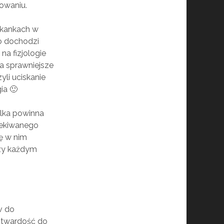
lowaniu.
tkankach w
o dochodzi
na fizjologie
ia sprawniejsze
yli uciskanie
ia 🙂
olka powinna
zekiwanego
ię w nim
rzy każdym
v do
 i twardość do