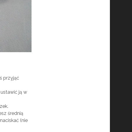
ś przyjąć
 ustawić ją w
zek.
esz średnią
 naciskać (nie