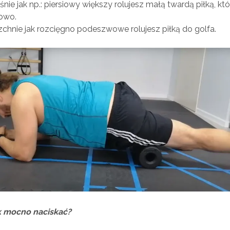
śnie jak np.: piersiowy większy rolujesz małą twardą piłką, któ
towo.
chnie jak rozcięgno podeszwowe rolujesz piłką do golfa.
ak mocno naciskać?