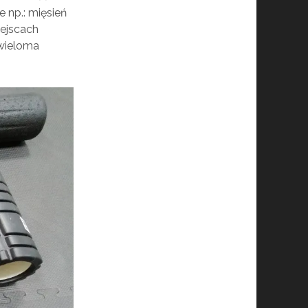
 np.: mięsień
ejscach
 wieloma