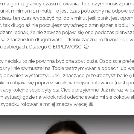
e ma górnej granicy czasu rolowania. To o czym musisz pami
punkt minimum 1 minutę. To jest czas potrzebny na odpowie
żesz ten czas wydłużyć np. do 5 minut jeśli punkt jest oporny
 tak długo aż nie poczujesz wyraźnego zmniejszenia bólu i r
edzam jednak, że nie zawsze pojawi się ono podczas pierwsz
 są znaczne lub długotrwałe – tkanki zaczną rozluźniać się w
lku zabiegach. Dlatego CIERPLIWOŚCI 🙂
iły nacisku to nie powinna być ona zbyt duża. Osobiście prefer
ośny i nie wymuszał na Tobie wstrzymywania oddech lub walk
kg powinien wystarczyć. Jeśli znacząco przekroczysz barier
ki co objawi się poprzez siniaki w miejscu rolowania (następn
k aby kolejne sesje były dla Ciebie przyjemne. Już nie raz wid
sytuacji gdzie na widok rolki odechciewało mi się cokolwie
rzypadku rolowania mniej znaczy więcej 😀