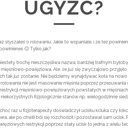
UGYŹĆ?
z słyszałeś o rolowaniu. Jakie to wspaniałe, i że też powinien
 powinieneś 🙂 Tylko jak?
iestety trochę nieszczęśliwa nazwa, bardziej trafnym byłob
ą mięśniowo-powięziowa. Ale, że już się zwyczajowo przyjęł
ech tak już zostanie. Nie będziemy wynajdywać koła na nowo
rolowania nie jest masowanie mięśnia poprzez przesuwania c
a restrykcji mięsniowo-powięziowych powstałych w mięśniach
 niekorzystnych fizjologicznie stanów np. wielogodzinne sied
choć raz u fizjoterapeuty doświadczył ucisku kciuka czy łokc
lera, ale po chwili ból się rozchodził i pozostawał sam ucisk.
ęziowych restrykcji poprzez stały ucisk to jedna z wielu te