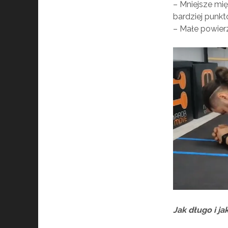
– Mniejsze mię
bardziej punk
– Małe powierz
Jak długo i j