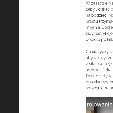
W zasadzie ni
żeby uciskać 
na bodziec. Mo
prostu trzymać
mięśnia. Uprz
Gdy restrykcje
dopiero po ki
Co się tyczy s
aby ból był zn
z siłą około 5
uszkodzić tkan
Dobierz siłę ta
doświadczyłem 
spokojnie, w p