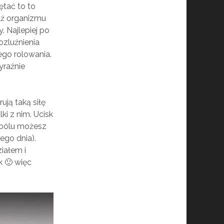
ętać to to
dź organizmu
. Najlepiej po
ozluźnienia
ego rolowania.
yraźnie
ują taką siłę
i z nim. Ucisk
ę bólu możesz
ego dnia).
ziałem i
k 🙂 więc