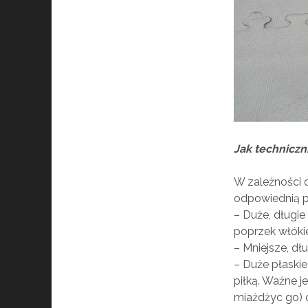
Jak techniczn
W zależności o
odpowiednią p
– Duże, długie
poprzek włóki
– Mniejsze, dł
– Duże płaskie
piłką. Ważne j
miażdżyc go) o