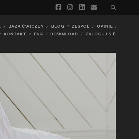
facebook
instagram
linkedin
email
E
BAZA ĆWICZEŃ
BLOG
ZESPÓŁ
OPINIE
KONTAKT
FAQ
DOWNLOAD
ZALOGUJ SIĘ