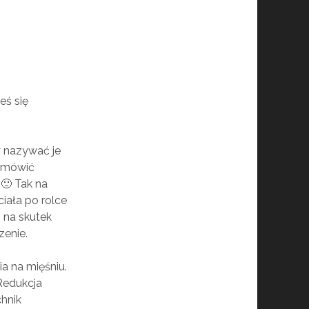
eś się
y nazywać je
o mówić
 🙂 Tak na
iała po rolce
 na skutek
zenie.
ia na mięśniu.
 Redukcja
chnik