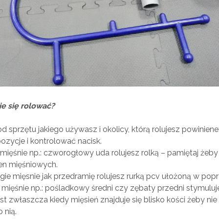
ie się rolować?
d sprzętu jakiego używasz i okolicy, którą rolujesz powiniene
ozycje i kontrolować nacisk.
 mięśnie np.: czworogłowy uda rolujesz rolką – pamiętaj żeby
en mięśniowych.
ugie mięsnie jak przedramię rolujesz rurką pcv ułożoną w popr
 mięśnie np.: pośladkowy średni czy zębaty przedni stymuluj
est zwłaszcza kiedy mięsień znajduje się blisko kości żeby nie
 nią.