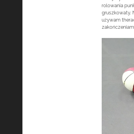
rolowania punk
gruszkowaty. 
używam therac
zakończeniami