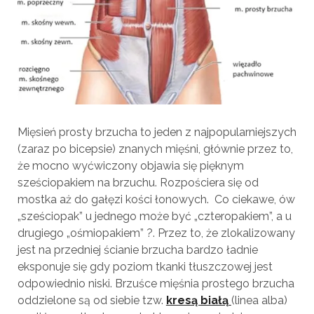
Mięsień prosty brzucha to jeden z najpopularniejszych
(zaraz po bicepsie) znanych mięśni, głównie przez to,
że mocno wyćwiczony objawia się pięknym
sześciopakiem na brzuchu. Rozpościera się od
mostka aż do gałęzi kości łonowych. Co ciekawe, ów
„sześciopak” u jednego może być „czteropakiem”, a u
drugiego „ośmiopakiem” ?. Przez to, że zlokalizowany
jest na przedniej ścianie brzucha bardzo ładnie
eksponuje się gdy poziom tkanki tłuszczowej jest
odpowiednio niski. Brzuśce mięśnia prostego brzucha
oddzielone są od siebie tzw.
kresą białą
(linea alba)