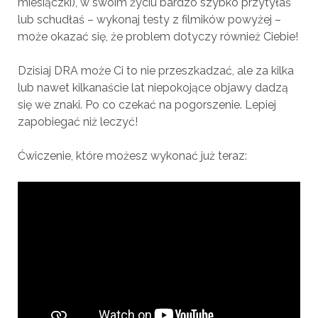
miesiączki), w swoim życiu bardzo szybko przytyłaś
lub schudłaś – wykonaj testy z filmików powyżej –
może okazać się, że problem dotyczy również Ciebie!
Dzisiaj DRA może Ci to nie przeszkadzać, ale za kilka
lub nawet kilkanaście lat niepokojące objawy dadzą
się we znaki. Po co czekać na pogorszenie. Lepiej
zapobiegać niż leczyć!
Ćwiczenie, które możesz wykonać już teraz: