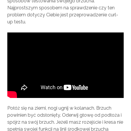
sposobów testowania swojego brzucha.
Najprostszym sposobem na sprawdzenie czy ten
problem dotyczy Ciebie jest przeprowadzenie curl-
up testu.
Połóż się na ziemi, nogi ugnij w kolanach. Brzuch
powinien być odsłonięty. Oderwij głowę od podłoża i
spójrz na swój brzuch. Jeżeli masz rozejście i kresa nie
spełnia swojej funkcji na linii środkowej brzucha