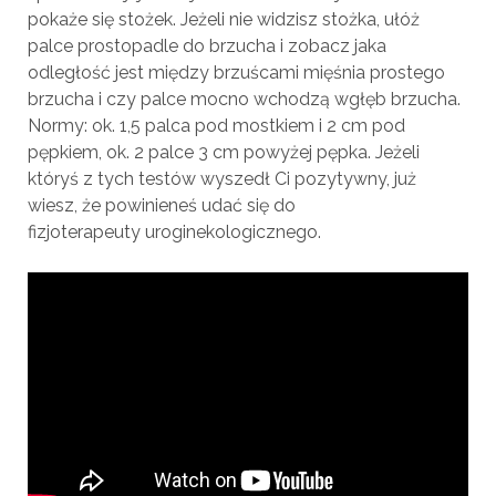
pokaże się stożek. Jeżeli nie widzisz stożka, ułóż
palce prostopadle do brzucha i zobacz jaka
odległość jest między brzuścami mięśnia prostego
brzucha i czy palce mocno wchodzą wgłęb brzucha.
Normy: ok. 1,5 palca pod mostkiem i 2 cm pod
pępkiem, ok. 2 palce 3 cm powyżej pępka. Jeżeli
któryś z tych testów wyszedł Ci pozytywny, już
wiesz, że powinieneś udać się do
fizjoterapeuty uroginekologicznego.