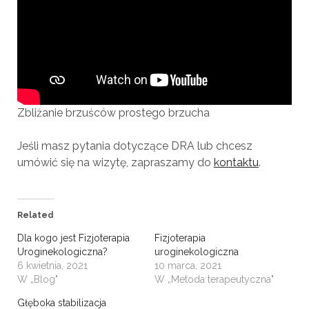
Zbliżanie brzuśców prostego brzucha
Jeśli masz pytania dotyczące DRA lub chcesz
umówić się na wizytę, zapraszamy do
kontaktu
.
Related
Dla kogo jest Fizjoterapia
Fizjoterapia
Uroginekologiczna?
uroginekologiczna
6 kwietnia, 2021
10 marca, 2021
W „Blog"
W „Metoda terapeutyczna"
Głęboka stabilizacja