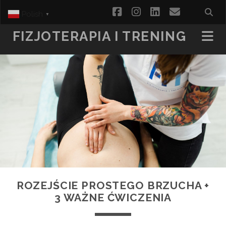
facebook
instagram
linkedin
email
Polish
▼
FIZJOTERAPIA I TRENING
ROZEJŚCIE PROSTEGO BRZUCHA +
3 WAŻNE ĆWICZENIA