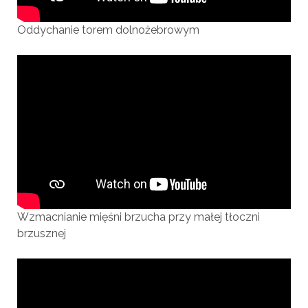
Oddychanie torem dolnożebrowym
Wzmacnianie mięśni brzucha przy małej tłoczni
brzusznej