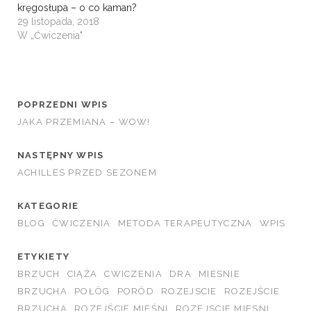
kręgosłupa – o co kaman?
29 listopada, 2018
W „Ćwiczenia"
POPRZEDNI WPIS
JAKA PRZEMIANA – WOW!
NASTĘPNY WPIS
ACHILLES PRZED SEZONEM
KATEGORIE
BLOG
ĆWICZENIA
METODA TERAPEUTYCZNA
WPIS
ETYKIETY
BRZUCH
CIĄŻA
CWICZENIA
DRA
MIESNIE
BRZUCHA
POŁÓG
PORÓD
ROZEJSCIE
ROZEJŚCIE
BRZUCHA
ROZEJŚCIE MIĘŚNI
ROZEJSCIE MIESNI