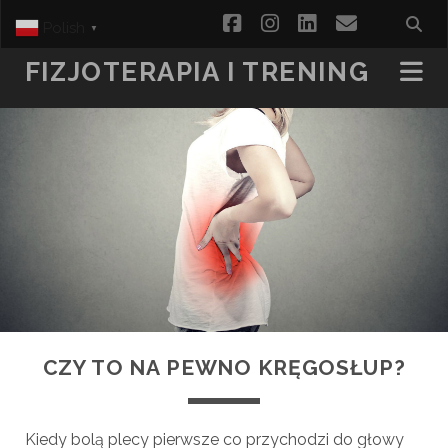
facebook
instagram
linkedin
email
Polish
▼
FIZJOTERAPIA I TRENING
CZY TO NA PEWNO KRĘGOSŁUP?
Kiedy bolą plecy pierwsze co przychodzi do głowy