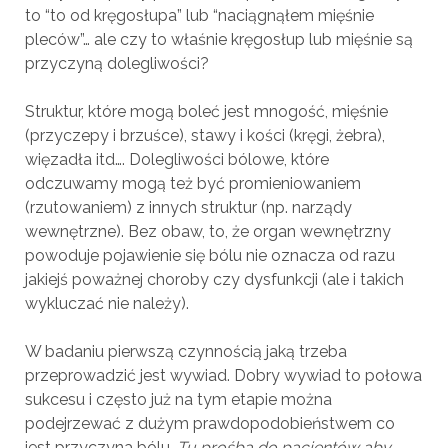
to “to od kręgosłupa” lub “naciągnąłem mięśnie
pleców”… ale czy to właśnie kręgosłup lub mięśnie są
przyczyną dolegliwości?
Struktur, które mogą boleć jest mnogość, mięśnie
(przyczepy i brzuśce), stawy i kości (kręgi, żebra),
więzadła itd…. Dolegliwości bólowe, które
odczuwamy mogą też być promieniowaniem
(rzutowaniem) z innych struktur (np. narządy
wewnętrzne). Bez obaw, to, że organ wewnętrzny
powoduje pojawienie się bólu nie oznacza od razu
jakiejś poważnej choroby czy dysfunkcji (ale i takich
wykluczać nie należy).
W badaniu pierwszą czynnością jaką trzeba
przeprowadzić jest wywiad. Dobry wywiad to połowa
sukcesu i często już na tym etapie można
podejrzewać z dużym prawdopodobieństwem co
jest przyczyna bólu.
Tu prośba do pacjentów aby