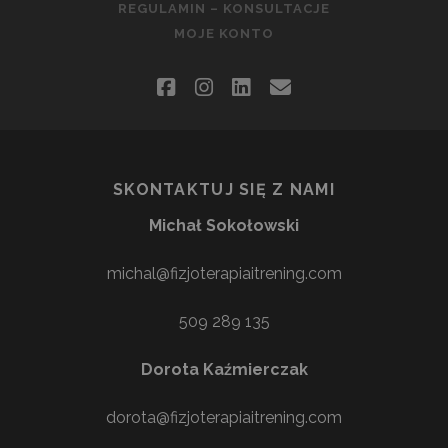
REGULAMIN – KONSULTACJE
MOJE KONTO
facebook
instagram
linkedin
email
SKONTAKTUJ SIĘ Z NAMI
Michał Sokołowski
michal@fizjoterapiaitrening.com
509 289 135
Dorota Kaźmierczak
dorota@fizjoterapiaitrening.com