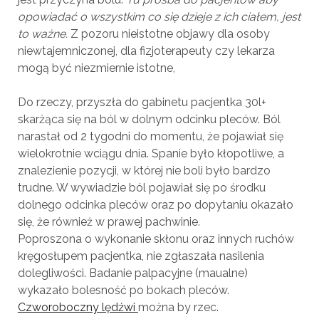
opowiadać o wszystkim co się dzieje z ich ciałem, jest
to ważne.
Z pozoru nieistotne objawy dla osoby
niewtajemniczonej, dla fizjoterapeuty czy lekarza
mogą być niezmiernie istotne,
Do rzeczy, przyszła do gabinetu pacjentka 30l+
skarżąca się na ból w dolnym odcinku pleców. Ból
narastał od 2 tygodni do momentu, że pojawiał się
wielokrotnie wciągu dnia. Spanie było kłopotliwe, a
znalezienie pozycji, w której nie boli było bardzo
trudne. W wywiadzie ból pojawiał się po środku
dolnego odcinka pleców oraz po dopytaniu okazało
się, że również w prawej pachwinie.
Poproszona o wykonanie skłonu oraz innych ruchów
kręgosłupem pacjentka, nie zgłaszała nasilenia
dolegliwości. Badanie palpacyjne (maualne)
wykazało bolesność po bokach pleców.
Czworoboczny lędźwi
można by rzec.