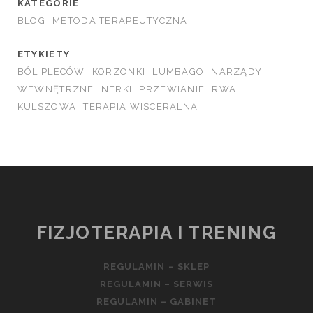
KATEGORIE
BLOG
METODA TERAPEUTYCZNA
ETYKIETY
BÓL PLECÓW
KORZONKI
LUMBAGO
NARZĄDY
WEWNĘTRZNE
NERKI
PRZEWIANIE
RWA
KULSZOWA
TERAPIA WISCERALNA
FIZJOTERAPIA I TRENING
REGULAMIN – SKLEP
REGULAMIN – SERWIS
REGULAMIN – GABINET