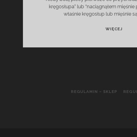
kręgosłupa” lub “naciągnąłem mięśnie 
właśnie kręgosłup lub mięśnie s
CZY
WIĘCEJ
TO
NA
PEWN
KRĘG
REGULAMIN – SKLEP
REGU