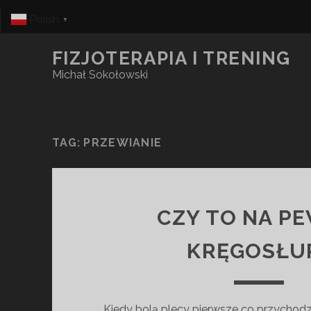
Polish
▼
FIZJOTERAPIA I TRENING
Michał Sokołowski
TAG:
PRZEWIANIE
CZY TO NA P
KRĘGOSŁU
Kiedy bolą plecy pierwsze co przychodz