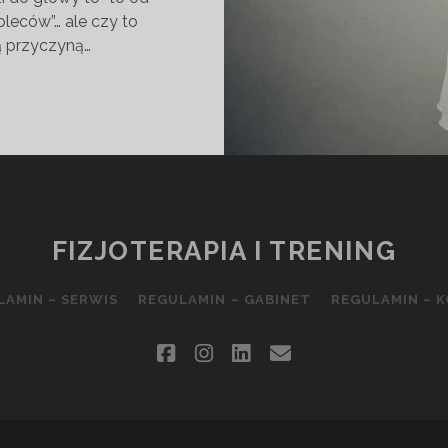
pleców”… ale czy to
ą przyczyną…
O
OSŁUP?
FIZJOTERAPIA I TRENING
LAMIN – SERWIS
REGULAMIN – GABINET
REGULAMIN – 
facebook
instagram
linkedin
email