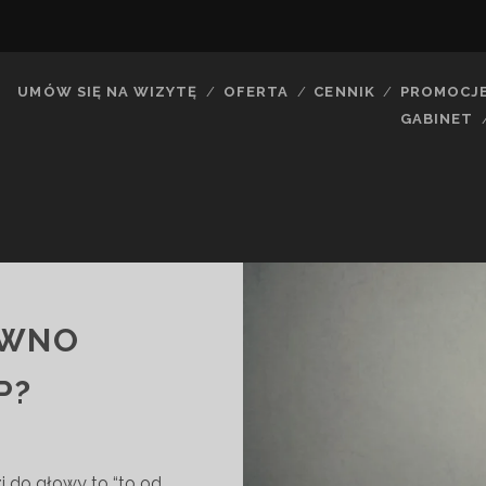
UMÓW SIĘ NA WIZYTĘ
OFERTA
CENNIK
PROMOCJ
GABINET
EWNO
P?
i do głowy to “to od