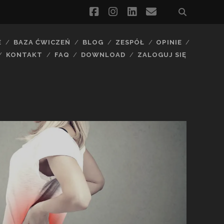
facebook
instagram
linkedin
email
E
BAZA ĆWICZEŃ
BLOG
ZESPÓŁ
OPINIE
KONTAKT
FAQ
DOWNLOAD
ZALOGUJ SIĘ