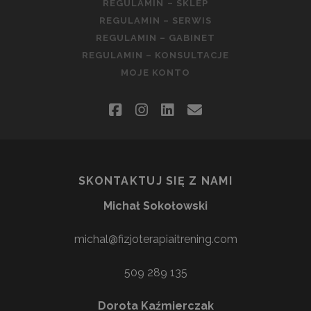
REGULAMIN – SKLEP
REGULAMIN – SERWIS
REGULAMIN – GABINET
REGULAMIN – KONSULTACJE
MOJE KONTO
facebook
instagram
linkedin
email
SKONTAKTUJ SIĘ Z NAMI
Michał Sokołowski
michal@fizjoterapiaitrening.com
509 289 135
Dorota Kaźmierczak