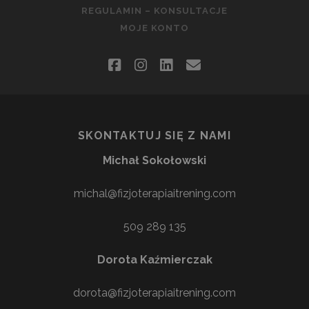
REGULAMIN – KONSULTACJE
MOJE KONTO
facebook
instagram
linkedin
email
SKONTAKTUJ SIĘ Z NAMI
Michał Sokołowski
michal@fizjoterapiaitrening.com
509 289 135
Dorota Kaźmierczak
dorota@fizjoterapiaitrening.com