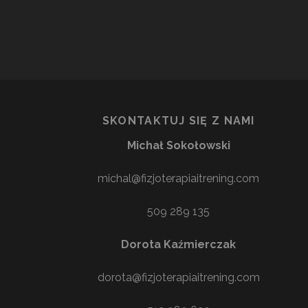
NIE
WIES
SKONTAKTUJ SIĘ Z NAMI
Michał Sokołowski
michal@fizjoterapiaitrening.com
509 289 135
Dorota Kaźmierczak
dorota@fizjoterapiaitrening.com