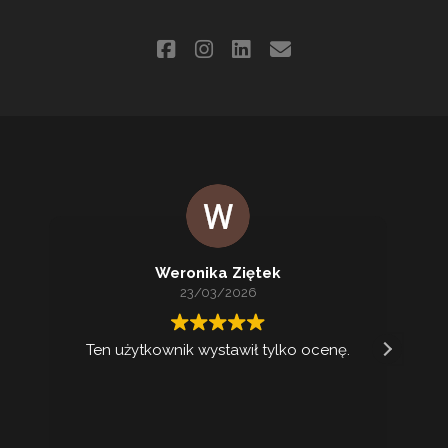
Z
facebook
instagram
linkedin
email
Weronika Ziętek
23/03/2026
Ten użytkownik wystawił tylko ocenę.
Ko