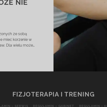
OŻE NIE
czonych ze sobą
e mieć korzenie w
jaw. Dla wielu może…
GLIWOŚCI
ZANE
ĄDAMI
ĘTRZNYMI,
YCH
FIZJOTERAPIA I TRENING
LAMIN – SERWIS
REGULAMIN – GABINET
REGULAMIN – 