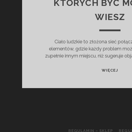
KTÓRYCH BYĆ M
WIESZ
Ciało ludzkie to złożona sieć połą
elementów, gdzie każdy problem moż
zupełnie innym miejscu, niż sugeruje ob
DOLE
WIĘCEJ
ZWIĄ
Z
NARZ
WEWN
O
KTÓR
BYĆ
MOŻE
REGULAMIN – SKLEP
REGU