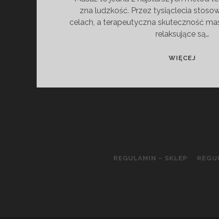
zna ludzkość. Przez tysiąclecia stos
celach, a terapeutyczna skuteczność mas
relaksujące są…
MASA
WIĘCEJ
KLAS
–
LECZE
CZY
RELAK
REGULAMIN – SKLEP
REGU