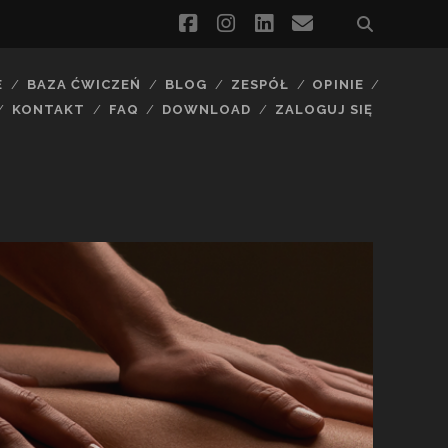
facebook
instagram
linkedin
email
E
BAZA ĆWICZEŃ
BLOG
ZESPÓŁ
OPINIE
KONTAKT
FAQ
DOWNLOAD
ZALOGUJ SIĘ