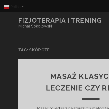
Polish
▼
FIZJOTERAPIA I TRENING
Michał Sokołowski
TAG:
SKÓRCZE
MASAŻ KLASYC
LECZENIE CZY R
Masaż to jedna z najstarszych metod te