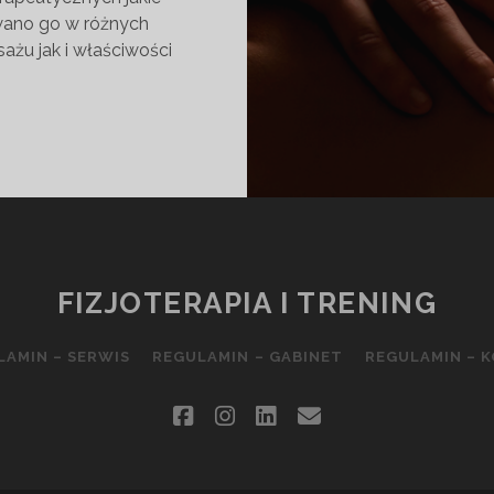
owano go w różnych
ażu jak i właściwości
Ż
YCZNY
NIE
S?
FIZJOTERAPIA I TRENING
LAMIN – SERWIS
REGULAMIN – GABINET
REGULAMIN – 
facebook
instagram
linkedin
email