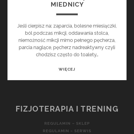
MIEDNICY
Jeśli cierpisz na: zaparcia, bolesne miesiączki,
ból podczas mikcji, oddawania stolca,
niemożność mikcji mimo pełnego pęcherza,
parcia naglące, pęcherz nadreaktywny czyli
chodzisz często do toalety…
ZESTAW
WIĘCEJ
ĆWICZEŃ
NA
ROZLUŹNIENIE
MIĘŚNI
DNA
FIZJOTERAPIA I TRENING
MIEDNICY
REGULAMIN – SKLEP
REGULAMIN – SERWIS