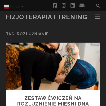
facebook
instagram
linkedin
email
Polish
▼
FIZJOTERAPIA I TRENING
TAG:
ROZLUŹNIANIE
ZESTAW ĆWICZEŃ NA
ROZLUŹNIENIE MIĘŚNI DNA