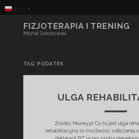
Polish
▼
FIZJOTERAPIA I TRENING
Michał Sokołowski
TAG:
PODATEK
ULGA REHABILI
Żródło: Money.pl Co to jest ulga reha
rehabilitacyjna to możliwość odliczenia
deklaracji PIT przez osoby niepełn