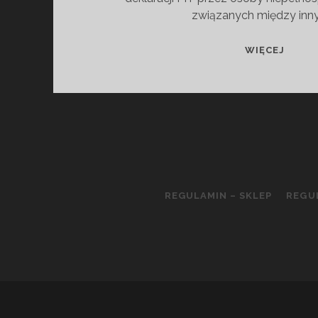
związanych między inn
ULGA
WIĘCEJ
REHAB
REGULAMIN – SKLEP
REGU