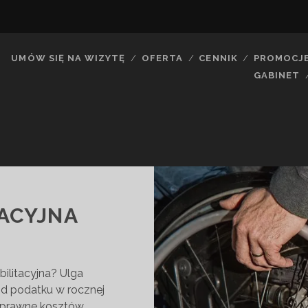
UMÓW SIĘ NA WIZYTĘ
OFERTA
CENNIK
PROMOCJ
GABINET
TACYJNA
bilitacyjna? Ulga
 od podatku w rocznej
osprawne kosztów