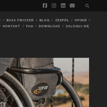
facebook
instagram
linkedin
email
E
BAZA ĆWICZEŃ
BLOG
ZESPÓŁ
OPINIE
KONTAKT
FAQ
DOWNLOAD
ZALOGUJ SIĘ