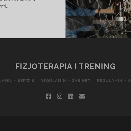
ymi…
ILITACYJNA
FIZJOTERAPIA I TRENING
LAMIN – SERWIS
REGULAMIN – GABINET
REGULAMIN – 
facebook
instagram
linkedin
email