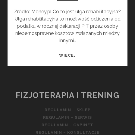
Żródło: Money.pl Co to jest ulga rehabilitacyjna?
Ulga rehabilitacyjna to możliwość odliczenia od
podatku w rocznej deklaracji PIT przez osoby
niepełnosprawne kosztów związanych między
innymi…
ULGA
WIĘCEJ
REHABILITACYJNA
FIZJOTERAPIA I TRENING
REGULAMIN – SKLEP
REGULAMIN – SERWIS
REGULAMIN – GABINET
REGULAMIN – KONSULTACJE