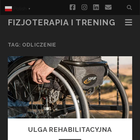
facebook
instagram
linkedin
email
Polish
▼
FIZJOTERAPIA I TRENING
TAG:
ODLICZENIE
ULGA REHABILITACYJNA