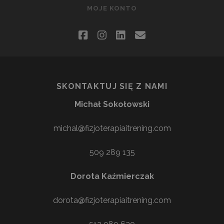
MOJE KONTO
facebook
instagram
linkedin
email
SKONTAKTUJ SIĘ Z NAMI
Michał Sokołowski
michal@fizjoterapiaitrening.com
509 289 135
Dorota Kaźmierczak
dorota@fizjoterapiaitrening.com