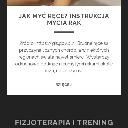
JAK MYĆ RĘCE? INSTRUKCJA
MYCIA RĄK
Źródło: https://gis.gov.pl/ “Brudne ręce są
przyczyną licznych chorób, a w niektórych
regionach świata nawet śmierci. Wystarczy
odruchowo dotknąć nieumytymi rękami okolic
oczu, nosa czy ust…
JAK
WIĘCEJ
MYĆ
RĘCE?
INSTRUKCJA
MYCIA
RĄK
FIZJOTERAPIA I TRENING