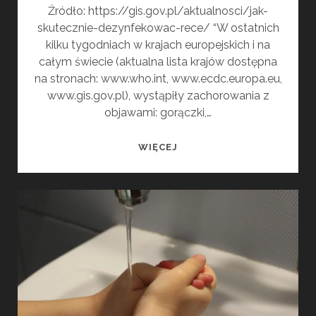
Źródło: https://gis.gov.pl/aktualnosci/jak-
skutecznie-dezynfekowac-rece/ “W ostatnich
kilku tygodniach w krajach europejskich i na
całym świecie (aktualna lista krajów dostępna
na stronach: www.who.int, www.ecdc.europa.eu,
www.gis.gov.pl), wystąpiły zachorowania z
objawami: gorączki,…
JAK
WIĘCEJ
SKUTECZNIE
DEZYNFEKOWAĆ
RĘCE