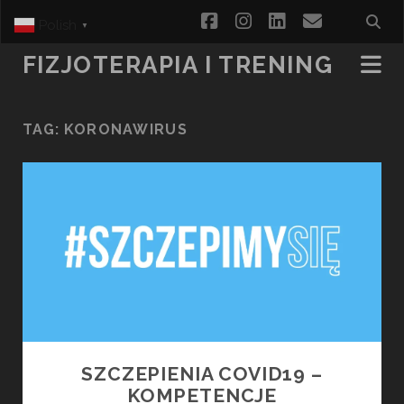
facebook
instagram
linkedin
email
Polish
▼
FIZJOTERAPIA I TRENING
TAG:
KORONAWIRUS
SZCZEPIENIA COVID19 –
KOMPETENCJE