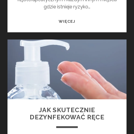
gdzie istnieje ryzyko…
JAK
WIĘCEJ
PRAWIDŁOWO
NAŁOŻYĆ
I
ZDJĄĆ
MASECZKĘ
JAK SKUTECZNIE
DEZYNFEKOWAĆ RĘCE