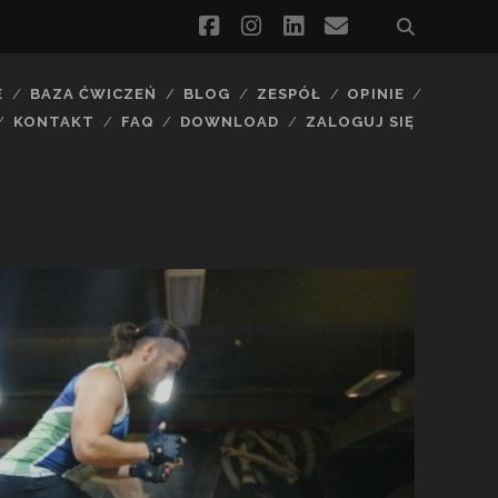
facebook
instagram
linkedin
email
E
BAZA ĆWICZEŃ
BLOG
ZESPÓŁ
OPINIE
KONTAKT
FAQ
DOWNLOAD
ZALOGUJ SIĘ