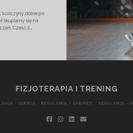
ąc kończyny dolne po
e) skupiamy się na
czeń. Cześć z…
CJONALNY
D
CNIENIE
ADKA
FIZJOTERAPIA I TRENING
LAMIN – SERWIS
REGULAMIN – GABINET
REGULAMIN – 
facebook
instagram
linkedin
email