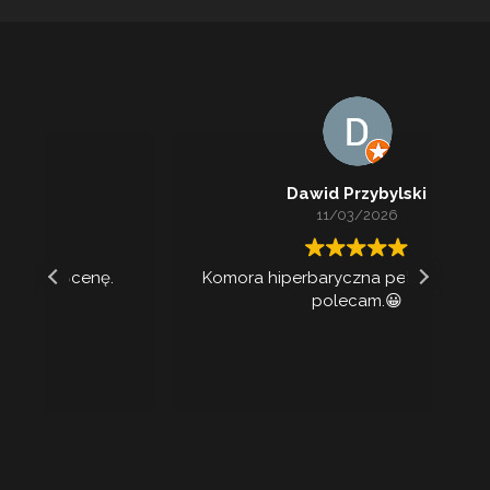
Dawid Przybylski
11/03/2026
Komora hiperbaryczna petarda! Gorąca
polecam.😀
na
s
zb
z
wy
pow