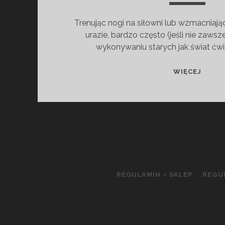
Trenując nogi na siłowni lub wzmacniaj
urazie, bardzo często (jeśli nie zawsz
wykonywaniu starych jak świat ćwi
FUNK
WIĘCEJ
WYPA
–
COŚ
NA
WZMO
POŚL
I
TYŁU
REGULAMIN – SKLEP
REGU
UDA