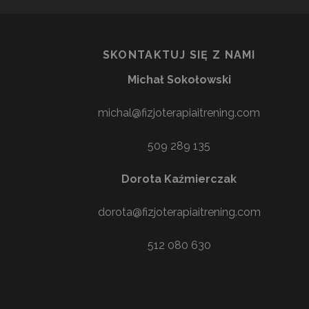
SKONTAKTUJ SIĘ Z NAMI
Michał Sokołowski
michal@fizjoterapiaitrening.com
Weronika Ziętek
23/03/2026
509 289 135
Ten użytkownik wystawił tylko ocenę.
Dorota Kaźmierczak
dorota@fizjoterapiaitrening.com
512 080 630