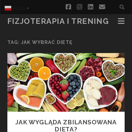
facebook
instagram
linkedin
email
Polish
▼
FIZJOTERAPIA I TRENING
TAG:
JAK WYBRAĆ DIETĘ
JAK WYGLĄDA ZBILANSOWANA
DIETA?