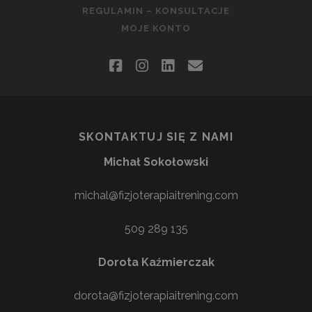
REGULAMIN – KONSULTACJE
MOJE KONTO
facebook
instagram
linkedin
email
SKONTAKTUJ SIĘ Z NAMI
Michał Sokołowski
michal@fizjoterapiaitrening.com
509 289 135
Dorota Kaźmierczak
dorota@fizjoterapiaitrening.com