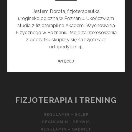
Jestem Dorota, fizjoterapeutka
uroginekologiczna w Poznaniu. Ukończyłam
studia z fizjoterapii na Akademii Wychowania
Fizycznego w Poznaniu. Moje zainteresowania
z początku skupiały się na fizjoterapii
ortopedycznej…
DOROTA
WIĘCEJ
KAŹMIERCZAK
FIZJOTERAPIA I TRENING
REGULAMIN – SKLEP
REGULAMIN – SERWIS
REGULAMIN – GABINET