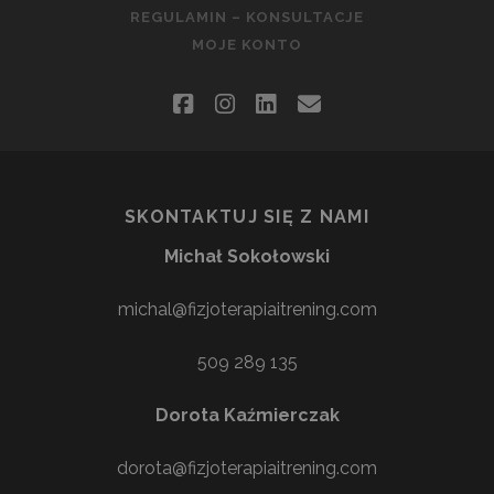
REGULAMIN – KONSULTACJE
MOJE KONTO
facebook
instagram
linkedin
email
SKONTAKTUJ SIĘ Z NAMI
Michał Sokołowski
michal@fizjoterapiaitrening.com
509 289 135
Dorota Kaźmierczak
dorota@fizjoterapiaitrening.com