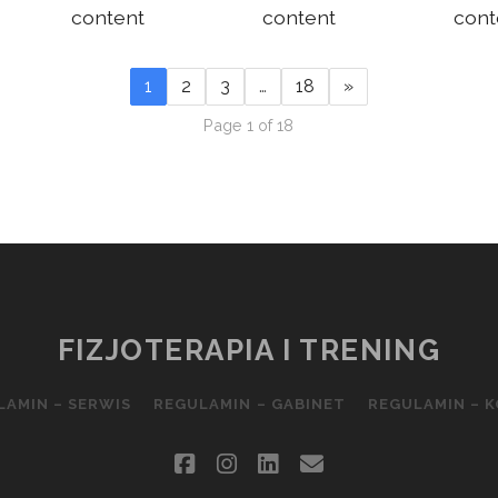
content
content
cont
1
2
3
…
18
»
Page 1 of 18
FIZJOTERAPIA I TRENING
LAMIN – SERWIS
REGULAMIN – GABINET
REGULAMIN – 
facebook
instagram
linkedin
email