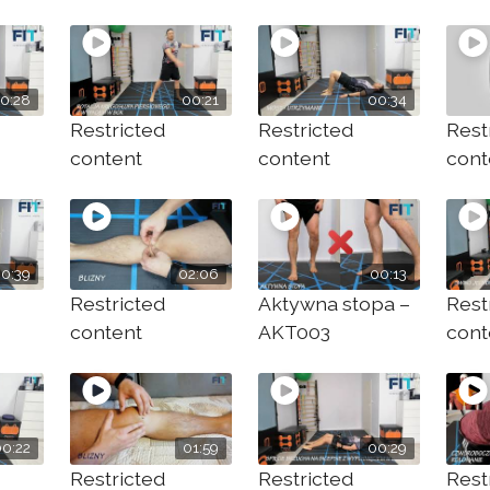
0:28
00:21
00:34
Restricted
Restricted
Rest
content
content
cont
0:39
02:06
00:13
Restricted
Aktywna stopa –
Rest
content
AKT003
cont
00:22
01:59
00:29
Restricted
Restricted
Rest