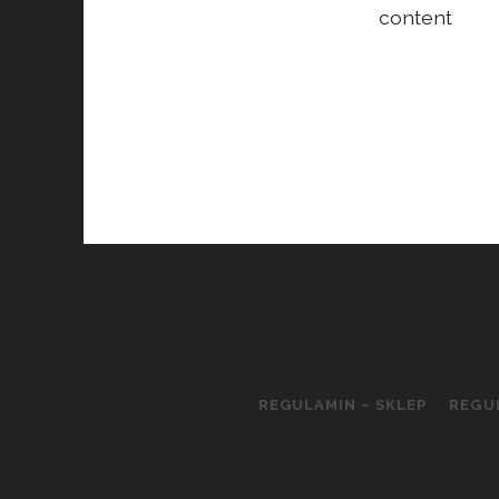
content
REGULAMIN – SKLEP
REGU