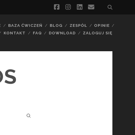
facebook
instagram
linkedin
email
E
BAZA ĆWICZEŃ
BLOG
ZESPÓŁ
OPINIE
KONTAKT
FAQ
DOWNLOAD
ZALOGUJ SIĘ
OS