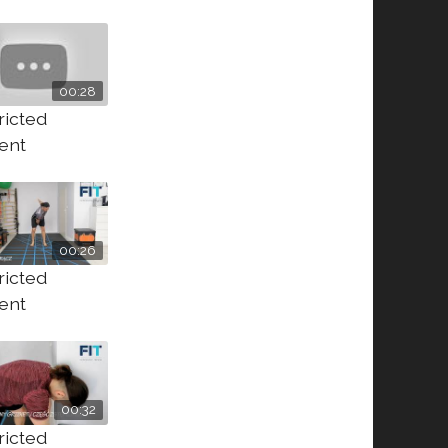
00:28
ricted
ent
00:26
ricted
ent
00:32
ricted