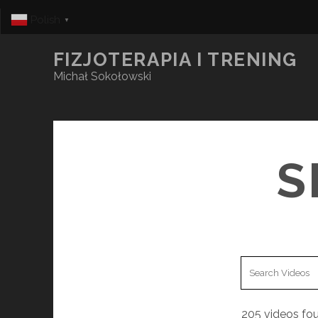
Polish
▼
FIZJOTERAPIA I TRENING
Michał Sokołowski
S
205 videos fo