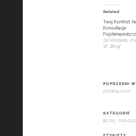
Related
Twój Komfort, Na
Konsultacje
Fizjoterapeutycz
29 listopada, 20
W „Blog"
POPRZEDNI W
DOWNLOAD
KATEGORIE
BLOG
OGŁOSZ
ETYKIETY