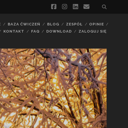
facebook
instagram
linkedin
email
E
BAZA ĆWICZEŃ
BLOG
ZESPÓŁ
OPINIE
KONTAKT
FAQ
DOWNLOAD
ZALOGUJ SIĘ