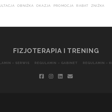
ULTACJA
OBNIŻKA
OKAZJA
PROMOCJA
RABAT
ZNIŻKA
FIZJOTERAPIA I TRENING
LAMIN – SERWIS
REGULAMIN – GABINET
REGULAMIN – 
facebook
instagram
linkedin
email