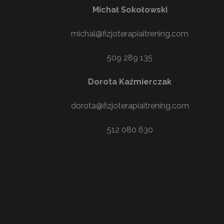
Michał Sokołowski
michal@fizjoterapiaitrening.com
509 289 135
Dorota Kaźmierczak
dorota@fizjoterapiaitrening.com
512 080 630