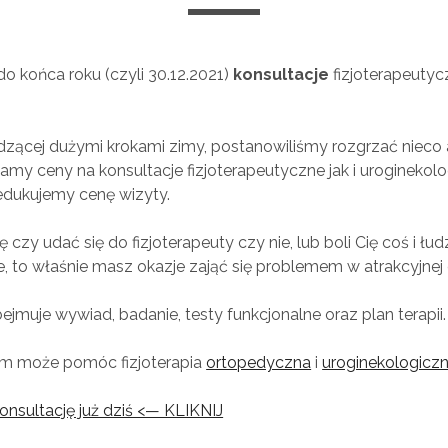
do końca roku (czyli 30.12.2021)
konsultacje
fizjoterapeuty
odzącej dużymi krokami zimy, postanowiliśmy rozgrzać nieco
iżamy ceny na konsultacje fizjoterapeutyczne jak i uroginekol
edukujemy cenę wizyty.
ę czy udać się do fizjoterapeuty czy nie, lub boli Cię coś i łudz
, to właśnie masz okazje zająć się problemem w atrakcyjnej 
ejmuje wywiad, badanie, testy funkcjonalne oraz plan terapii.
m może pomóc fizjoterapia
ortopedyczna
i
uroginekologicz
nsultację już dziś <— KLIKNIJ