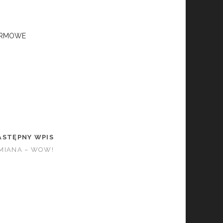
ARMOWE
ASTĘPNY WPIS
MIANA – WOW!