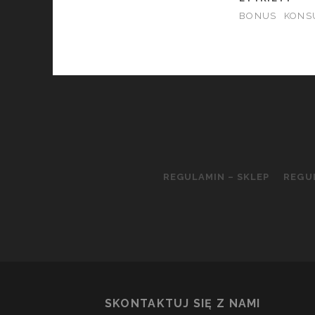
BONUS
KONS
REGULAMIN – SKLEP
REGU
SKONTAKTUJ SIĘ Z NAMI