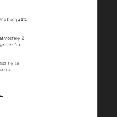
czne będą
40%
 atmosferę. Z
ogiczne. Na
isz się, że
cenie.
na
.