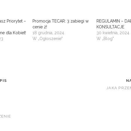
sz Priorytet –
Promocja TECAR: 3 zabiegi w
REGULAMIN – D
cenie 2!
KONSULTACJE
ne dla Kobiet!
18 grudnia, 2024
30 kwietnia, 2024
23
W „Ogłoszenie"
W „Blog"
PIS
N
JAKA PRZE
ENIE