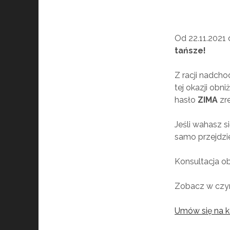
Od 22.11.2021 
tańsze!
Z racji nadch
tej okazji obn
hasło
ZIMA
zr
Jeśli wahasz si
samo przejdzie
Konsultacja ob
Zobacz w czy
Umów się na ko