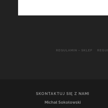
REGULAMIN – SKLEP
REGU
SKONTAKTUJ SIĘ Z NAMI
Michał Sokołowski