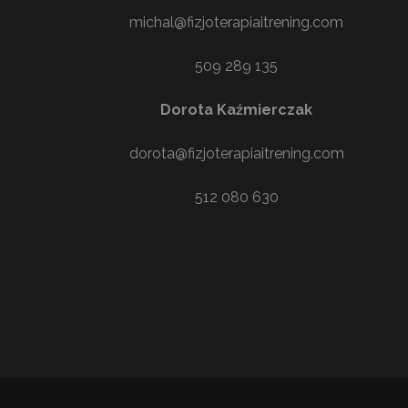
michal@fizjoterapiaitrening.com
509 289 135
Dorota Kaźmierczak
dorota@fizjoterapiaitrening.com
512 080 630