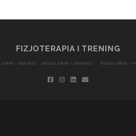
FIZJOTERAPIA I TRENING
LAMIN – SERWIS
REGULAMIN – GABINET
REGULAMIN – 
facebook
instagram
linkedin
email