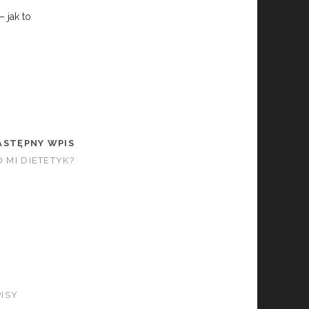
– jak to
ASTĘPNY WPIS
O MI DIETETYK?
ISY