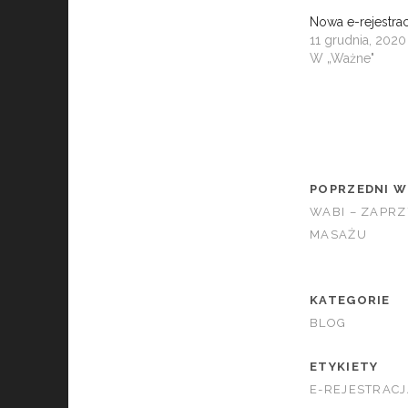
Nowa e-rejestrac
11 grudnia, 2020
W „Ważne"
POPRZEDNI W
WABI – ZAPR
MASAŻU
KATEGORIE
BLOG
ETYKIETY
E-REJESTRACJ