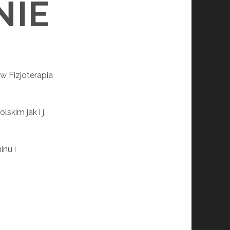
NIE
w Fizjoterapia
skim jak i j.
inu i