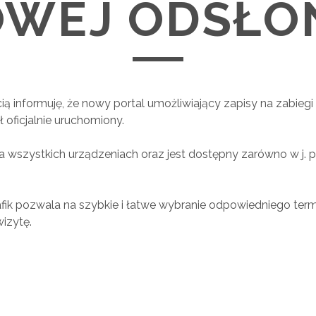
WEJ ODSŁO
ą informuję, że nowy portal umożliwiający zapisy na zabiegi 
ł oficjalnie uruchomiony.
na wszystkich urządzeniach oraz jest dostępny zarówno w j. pol
afik pozwala na szybkie i łatwe wybranie odpowiedniego term
wizytę.