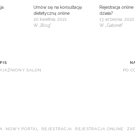
ja
Umów się na konsultację
Rejestracja online 
dietetyczną online
działa?
20 kwietnia, 2021
13 września, 2022
W „Blog"
W „Gabinet"
PIS
N
ZYJAŹNIONY SALON
PO C
A
NOWY PORTAL
REJESTRACJA
REJESTRACJA ONLINE
ZAP