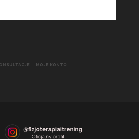
KONSULTACJE
MOJE KONTO
@
fizjoterapiaitrening
Oficjalny profil