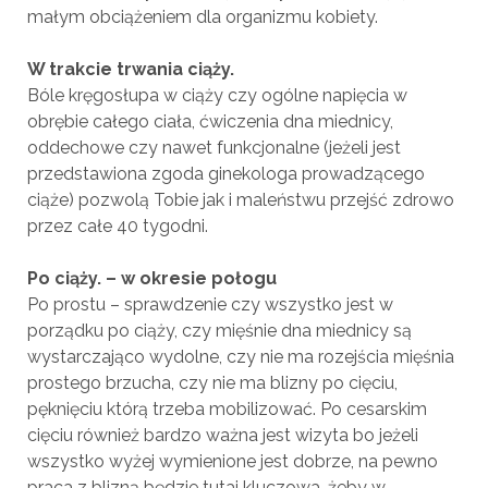
małym obciążeniem dla organizmu kobiety.
W trakcie trwania ciąży.
Bóle kręgosłupa w ciąży czy ogólne napięcia w
obrębie całego ciała, ćwiczenia dna miednicy,
oddechowe czy nawet funkcjonalne (jeżeli jest
przedstawiona zgoda ginekologa prowadzącego
ciąże) pozwolą Tobie jak i maleństwu przejść zdrowo
przez całe 40 tygodni.
Po ciąży. – w okresie połogu
Po prostu – sprawdzenie czy wszystko jest w
porządku po ciąży, czy mięśnie dna miednicy są
wystarczająco wydolne, czy nie ma rozejścia mięśnia
prostego brzucha, czy nie ma blizny po cięciu,
pęknięciu którą trzeba mobilizować. Po cesarskim
cięciu również bardzo ważna jest wizyta bo jeżeli
wszystko wyżej wymienione jest dobrze, na pewno
praca z blizną będzie tutaj kluczowa, żeby w