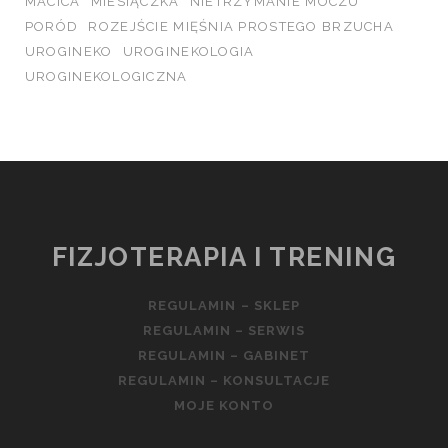
MACICA
MIESIĄCZKA
NIETRZYMANIE MOCZU
PORÓD
ROZEJŚCIE MIĘŚNIA PROSTEGO BRZUCHA
UROGINEKO
UROGINEKOLOGIA
UROGINEKOLOGICZNA
FIZJOTERAPIA I TRENING
REGULAMIN – SKLEP
REGULAMIN – SERWIS
REGULAMIN – GABINET
REGULAMIN – KONSULTACJE
MOJE KONTO