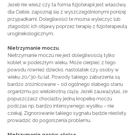
Jeżeli nie wiesz czy ta forma fizjoterapii jest właściwą
dla Ciebie, zapoznaj się z wyszczególnionymi poniżej
przypadkami. Dolegliwości te można wyleczyć lub
złagodzić ich objawy poprzez terapię z fizjoterapeutą
uroginekologicznym.
Nietrzymanie moczu
.
Nietrzymanie moczu nie jest dolegliwością tylko
kobiet w podeszłym wieku. Może cierpieć z tego
powodu również dziecko, nastolatek czy osoby w
wieku 20/30-tu lat. Powody takiego zaburzenia są
bardzo zróżnicowane – od ogólnego słabego stanu
organizmu po wielokrotną ciążę. Jeżeli zauważyłaś, że
popuszczasz chociażby jedną kropelkę moczu
podczas np. bardzo intensywnego wysiłku – nie
czekaj. Zignorowanie takiego sygnału będzie niestety
prowadzić do pogorszenia problemu.
Nietrzymanie gazów, stolca
.