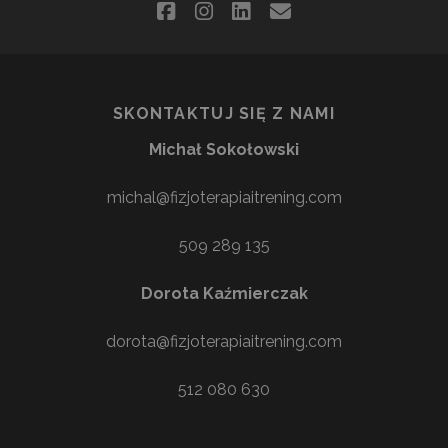
facebook
instagram
linkedin
email
SKONTAKTUJ SIĘ Z NAMI
Michał Sokołowski
michal@fizjoterapiaitrening.com
509 289 135
Dorota Kaźmierczak
dorota@fizjoterapiaitrening.com
512 080 630