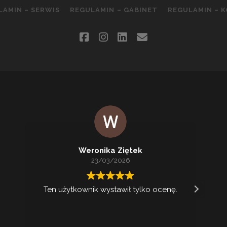
LAMIN – SERWIS
REGULAMIN – GABINET
REGULAMIN – 
facebook
instagram
linkedin
email
Weronika Ziętek
23/03/2026
Ten użytkownik wystawił tylko ocenę.
Ko