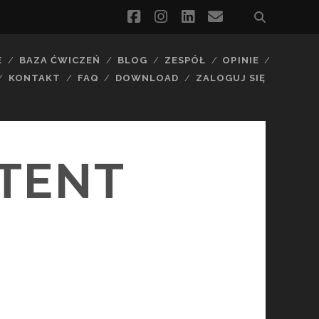
facebook
instagram
linkedin
email
E
BAZA ĆWICZEŃ
BLOG
ZESPÓŁ
OPINIE
KONTAKT
FAQ
DOWNLOAD
ZALOGUJ SIĘ
TENT