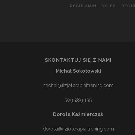
REGULAMIN – SKLEP
REGU
SKONTAKTUJ SIĘ Z NAMI
Michał Sokołowski
michal@fizjoterapiaitrening.com
509 289 135
Dorota Kaźmierczak
dorota@fizjoterapiaitrening.com