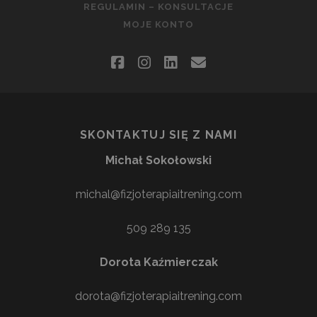
REGULAMIN – KONSULTACJE
MOJE KONTO
facebook
instagram
linkedin
email
SKONTAKTUJ SIĘ Z NAMI
Michał Sokołowski
michal@fizjoterapiaitrening.com
509 289 135
Dorota Kaźmierczak
dorota@fizjoterapiaitrening.com