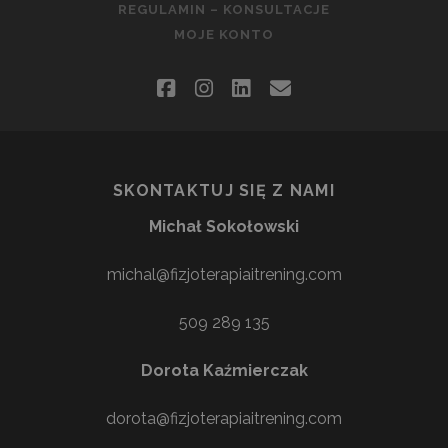
REGULAMIN – KONSULTACJE
MOJE KONTO
facebook
instagram
linkedin
email
SKONTAKTUJ SIĘ Z NAMI
Michał Sokołowski
michal@fizjoterapiaitrening.com
509 289 135
Dorota Kaźmierczak
dorota@fizjoterapiaitrening.com