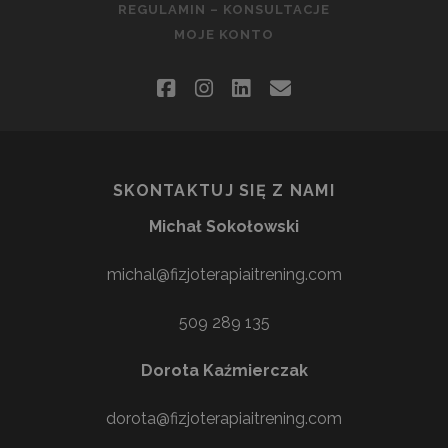
REGULAMIN – KONSULTACJE
MOJE KONTO
facebook
instagram
linkedin
email
SKONTAKTUJ SIĘ Z NAMI
Michał Sokołowski
michal@fizjoterapiaitrening.com
509 289 135
Dorota Kaźmierczak
dorota@fizjoterapiaitrening.com