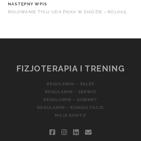
NASTĘPNY WPIS
ROLOWANIE TYŁU UDA PIŁKA W SIADZIE – ROL005
FIZJOTERAPIA I TRENING
REGULAMIN – SKLEP
REGULAMIN – SERWIS
REGULAMIN – GABINET
REGULAMIN – KONSULTACJE
MOJE KONTO
facebook
instagram
linkedin
email