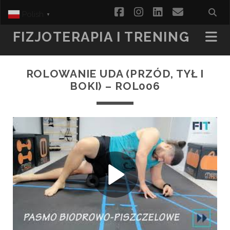
facebook
instagram
linkedin
email
Polish
▼
FIZJOTERAPIA I TRENING
ROLOWANIE UDA (PRZÓD, TYŁ I
BOKI) – ROL006