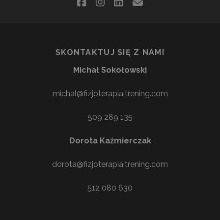
facebook
instagram
linkedin
email
SKONTAKTUJ SIĘ Z NAMI
Michał Sokołowski
michal@fizjoterapiaitrening.com
509 289 135
Dorota Kaźmierczak
dorota@fizjoterapiaitrening.com
512 080 630