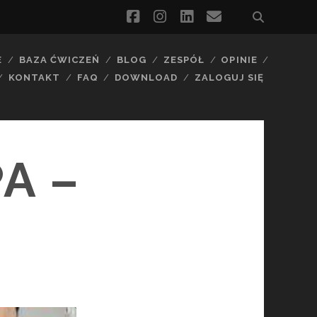
facebook
instagram
linkedin
email
E
BAZA ĆWICZEŃ
BLOG
ZESPÓŁ
OPINIE
KONTAKT
FAQ
DOWNLOAD
ZALOGUJ SIĘ
A –