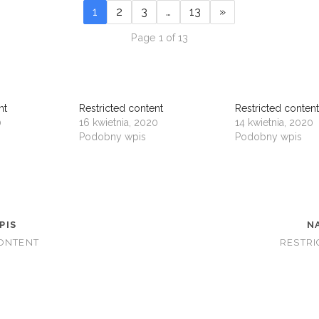
1
2
3
…
13
»
Page 1 of 13
nt
Restricted content
Restricted conten
0
16 kwietnia, 2020
14 kwietnia, 2020
Podobny wpis
Podobny wpis
PIS
N
CONTENT
RESTRI