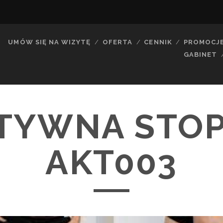
UMÓW SIĘ NA WIZYTĘ
OFERTA
CENNIK
PROMOCJ
GABINET
TYWNA STOP
AKT003