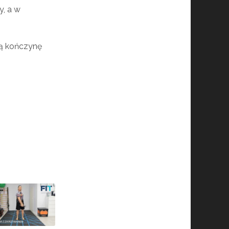
y, a w
łą kończynę