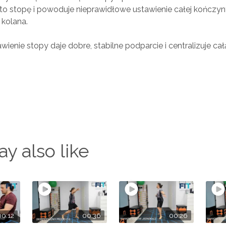
o stopę i powoduje nieprawidłowe ustawienie całej kończyn
 kolana.
ienie stopy daje dobre, stabilne podparcie i centralizuje ca
y also like
00:12
00:36
00:26