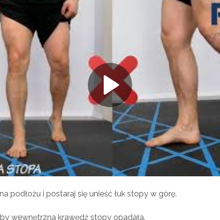
a podłożu i postaraj się unieść łuk stopy w górę.
aby wewnętrzna krawędź stopy opadała.