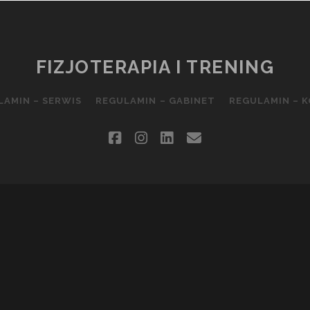
FIZJOTERAPIA I TRENING
LAMIN – SERWIS
REGULAMIN – GABINET
REGULAMIN – 
facebook
instagram
linkedin
email