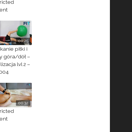
ricted
ent
00:25
anie piłki i
y góra/dół –
lizacja lvl 2 –
004
00:32
ricted
ent