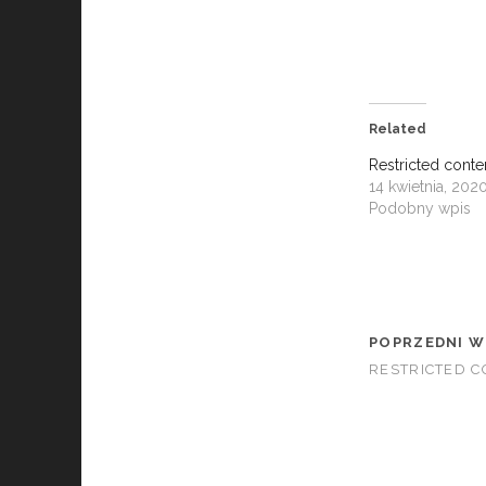
Related
Restricted conte
14 kwietnia, 202
Podobny wpis
POPRZEDNI W
RESTRICTED 