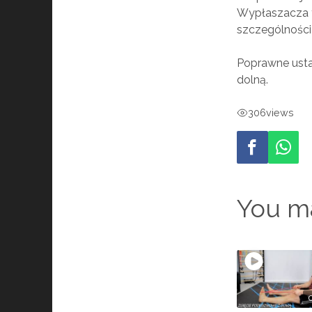
Wypłaszacza t
szczególności
Poprawne ustaw
dolną.
306
views
You ma