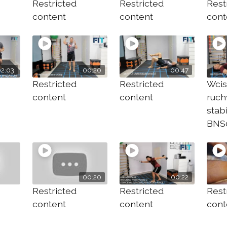
Restricted
Restricted
Rest
content
content
cont
02:03
00:20
00:47
Restricted
Restricted
Wcisk
content
content
ruch
stabi
BNS
00:20
00:22
Restricted
Restricted
Rest
content
content
cont