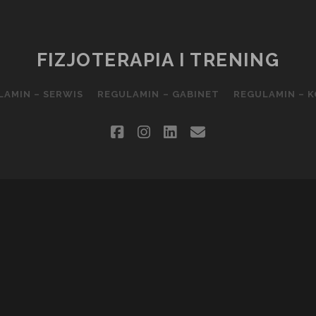
FIZJOTERAPIA I TRENING
LAMIN – SERWIS
REGULAMIN – GABINET
REGULAMIN – 
facebook
instagram
linkedin
email