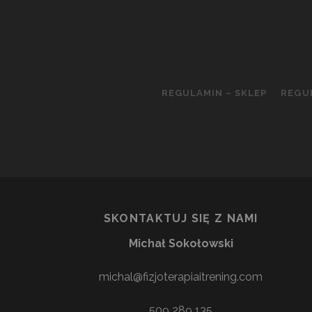
REGULAMIN – SKLEP
REGU
SKONTAKTUJ SIĘ Z NAMI
Michał Sokołowski
michal@fizjoterapiaitrening.com
509 289 135