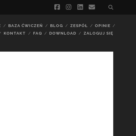
facebook
instagram
linkedin
email
E
BAZA ĆWICZEŃ
BLOG
ZESPÓŁ
OPINIE
KONTAKT
FAQ
DOWNLOAD
ZALOGUJ SIĘ