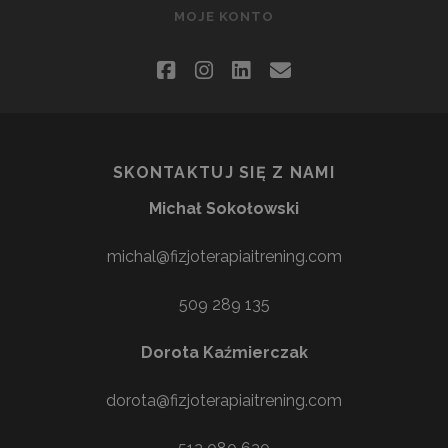
MOJE KONTO
facebook
instagram
linkedin
email
SKONTAKTUJ SIĘ Z NAMI
Michał Sokołowski
michal@fizjoterapiaitrening.com
509 289 135
Dorota Kaźmierczak
dorota@fizjoterapiaitrening.com