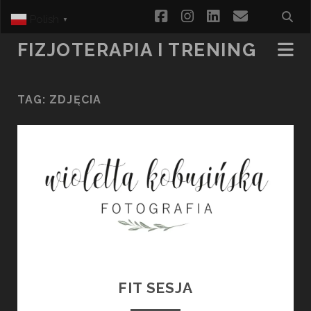
facebook
instagram
linkedin
email
Polish
▼
FIZJOTERAPIA I TRENING
TAG:
ZDJĘCIA
FIT SESJA