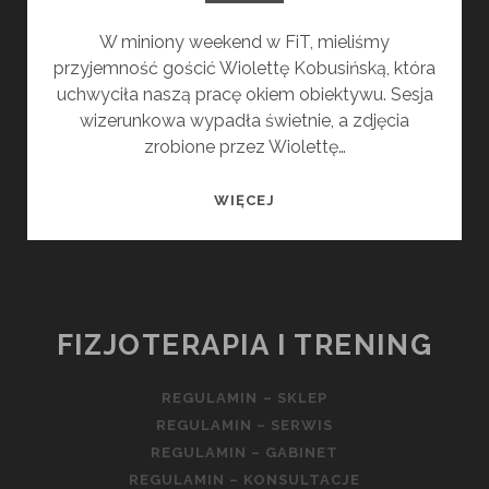
W miniony weekend w FiT, mieliśmy
przyjemność gościć Wiolettę Kobusińską, która
uchwyciła naszą pracę okiem obiektywu. Sesja
wizerunkowa wypadła świetnie, a zdjęcia
zrobione przez Wiolettę…
FIT
WIĘCEJ
SESJA
FIZJOTERAPIA I TRENING
REGULAMIN – SKLEP
REGULAMIN – SERWIS
REGULAMIN – GABINET
REGULAMIN – KONSULTACJE