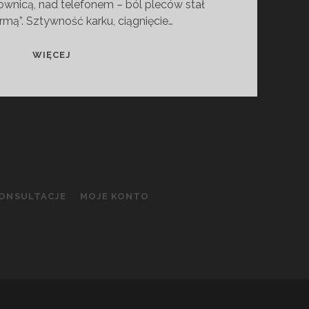
ownicą, nad telefonem – ból pleców stał
ormą”. Sztywność karku, ciągnięcie…
TECAMAS
WIĘCEJ
PLECY
–
COŚ
WIĘCEJ
NIŻ
MASAŻ
KONSULTACJE
MOJE KONTO