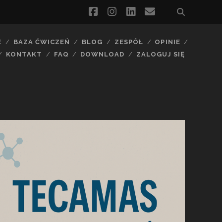
facebook
instagram
linkedin
email
E
BAZA ĆWICZEŃ
BLOG
ZESPÓŁ
OPINIE
KONTAKT
FAQ
DOWNLOAD
ZALOGUJ SIĘ