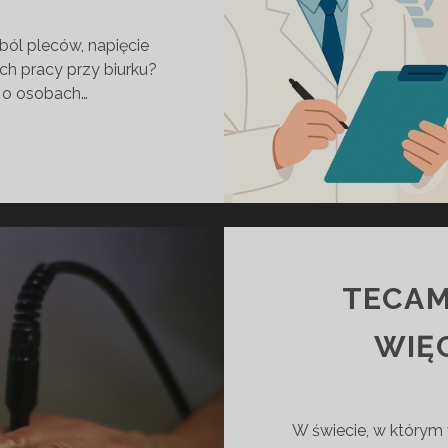
ól pleców, napięcie
ch pracy przy biurku?
lą o osobach…
I
IA
ECZNOŚCI
II
MAS
TECAM
WIĘ
W świecie, w którym