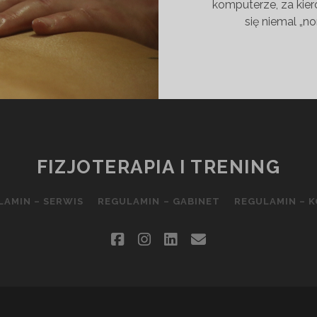
komputerze, za kier
się niemal „n
FIZJOTERAPIA I TRENING
LAMIN – SERWIS
REGULAMIN – GABINET
REGULAMIN – 
facebook
instagram
linkedin
email