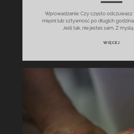
Wprowadzenie: Czy często odczuwasz b
mięśni lub sztywność po długich godzina
Jeśli tak, nie jesteś sam. Z myś
WYNIK
WIĘCEJ
BADAN
SKUT
TERAP
TECA
PLECY