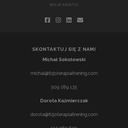
MOJE KONTO
facebook
instagram
linkedin
email
SKONTAKTUJ SIĘ Z NAMI
Michał Sokołowski
michal@fizjoterapiaitrening.com
509 289 135
Dorota Kaźmierczak
dorota@fizjoterapiaitrening.com