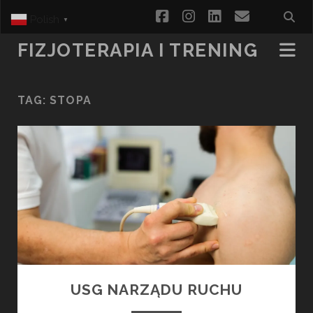
facebook
instagram
linkedin
email
Polish
▼
FIZJOTERAPIA I TRENING
TAG:
STOPA
USG NARZĄDU RUCHU