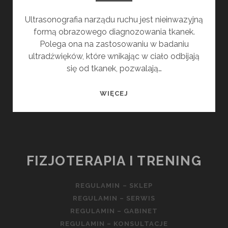
Ultrasonografia narządu ruchu jest nieinwazyjną
formą obrazowego diagnozowania tkanek.
Polega ona na zastosowaniu w badaniu
ultradźwięków, które wnikając w ciało odbijają
się od tkanek, pozwalają…
USG
WIĘCEJ
NARZĄDU
RUCHU
FIZJOTERAPIA I TRENING
REGULAMIN – SKLEP
REGULAMIN – SERWIS
REGULAMIN – GABINET
REGULAMIN – KONSULTACJE