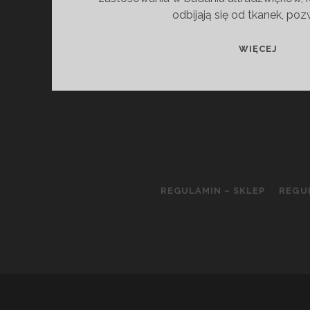
odbijają się od tkanek, poz
USG
WIĘCEJ
NARZ
RUCH
REGULAMIN – SKLEP
REGU