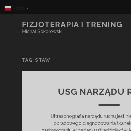
Polish
▼
FIZJOTERAPIA I TRENING
Michał Sokołowski
TAG:
STAW
USG NARZĄDU 
Ultrasonografia narządu ruchu jest n
obrazowego diagnozowania tkanek.
zastosowaniu w badaniu ultradźwięków, k