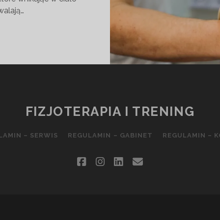
walają…
ĄDU
U
FIZJOTERAPIA I TRENING
LAMIN – SERWIS
REGULAMIN – GABINET
REGULAMIN – 
facebook
instagram
linkedin
email