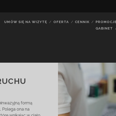
UMÓW SIĘ NA WIZYTĘ
OFERTA
CENNIK
PROMOCJ
GABINET
RUCHU
ieinwazyjną formą
 Polega ona na
tóre wnikając w ciało