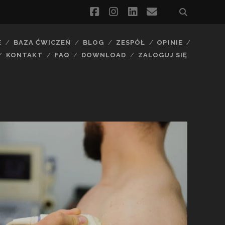
facebook
instagram
linkedin
email
E
BAZA ĆWICZEŃ
BLOG
ZESPÓŁ
OPINIE
KONTAKT
FAQ
DOWNLOAD
ZALOGUJ SIĘ