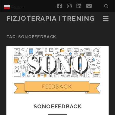
facebook
instagram
linkedin
email
Polish
▼
FIZJOTERAPIA I TRENING
TAG:
SONOFEEDBACK
SONOFEEDBACK