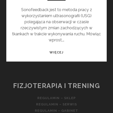
Sonofeedback jest to metoda pracy z
wykorzystaniem ultrasonografii (USG)
polegająca na obserwacji w czasie
rzeczywistym zmian zachodzących w
tkankach w trakcie wykonywania ruchu. Mówiąc
wprost,…
SONOFEEDBACK
WIĘCEJ
FIZJOTERAPIA I TRENING
REGULAMIN – SKLEP
REGULAMIN – SERWIS
REGULAMIN – GABINET