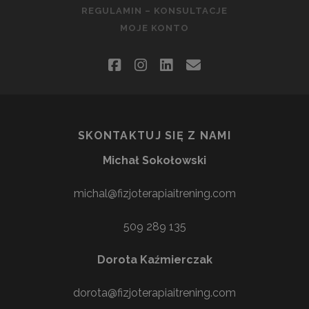
REGULAMIN – KONSULTACJE
MOJE KONTO
facebook
instagram
linkedin
email
SKONTAKTUJ SIĘ Z NAMI
Michał Sokołowski
michal@fizjoterapiaitrening.com
509 289 135
Dorota Kaźmierczak
dorota@fizjoterapiaitrening.com