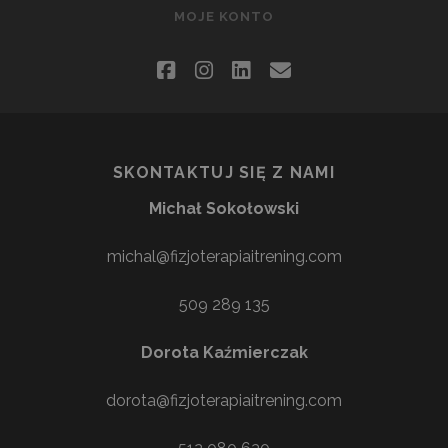
MOJE KONTO
facebook
instagram
linkedin
email
SKONTAKTUJ SIĘ Z NAMI
Michał Sokołowski
michal@fizjoterapiaitrening.com
509 289 135
Dorota Kaźmierczak
dorota@fizjoterapiaitrening.com