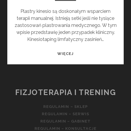
Plastry kinesio są doskonałym wsparciem
terapii manualnej. Istnieją setki jeśli nie tysiące
zastosowań plastrowania medycznego. W tym
wpisie przedstawię jeden przypadek kliniczny.
Kinesiotaping limfatyczny zasinień…
PLASTER
WIĘCEJ
DOBRY
NA
WSZYSTKO
FIZJOTERAPIA I TRENING
REGULAMIN – SKLEP
REGULAMIN – SERWIS
REGULAMIN – GABINET
REGULAMIN – KONSULTACJE