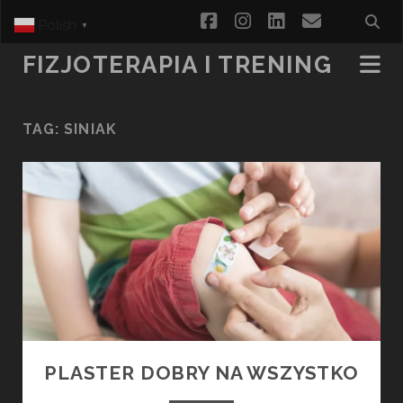
facebook
instagram
linkedin
email
Polish
▼
FIZJOTERAPIA I TRENING
TAG:
SINIAK
PLASTER DOBRY NA WSZYSTKO