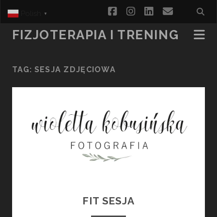
facebook
instagram
linkedin
email
Polish
▼
FIZJOTERAPIA I TRENING
TAG:
SESJA ZDJĘCIOWA
FIT SESJA