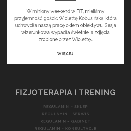
W miniony weekend w FiT, mieliśmy
przyjemność gościć Wiolettę Kobusińską, która
uchwyciła naszą pracę okiem obiektywu. Sesja
wizerunkowa wypadła świetnie, a zdjęcia
zrobione przez Wiolettę…
FIT
WIĘCEJ
SESJA
FIZJOTERAPIA I TRENING
REGULAMIN – SKLEP
REGULAMIN – SERWIS
REGULAMIN – GABINET
REGULAMIN – KONSULTACJE