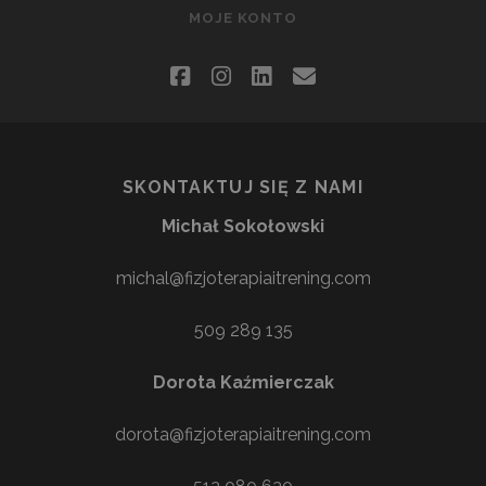
MOJE KONTO
facebook
instagram
linkedin
email
SKONTAKTUJ SIĘ Z NAMI
Michał Sokołowski
michal@fizjoterapiaitrening.com
509 289 135
Dorota Kaźmierczak
dorota@fizjoterapiaitrening.com