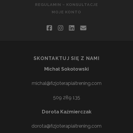
REGULAMIN – KONSULTACJE
MOJE KONTO
facebook
instagram
linkedin
email
SKONTAKTUJ SIĘ Z NAMI
Michał Sokołowski
michal@fizjoterapiaitrening.com
509 289 135
Dorota Kaźmierczak
dorota@fizjoterapiaitrening.com