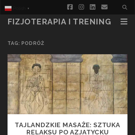
facebook
instagram
linkedin
email
Polish
▼
FIZJOTERAPIA I TRENING
TAG:
PODRÓŻ
TAJLANDZKIE MASAŻE: SZTUKA
RELAKSU PO AZJATYCKU