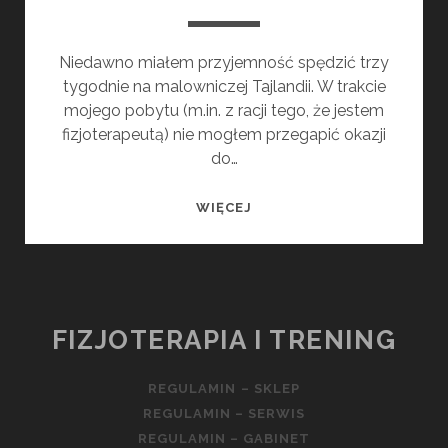
Niedawno miałem przyjemność spędzić trzy
tygodnie na malowniczej Tajlandii. W trakcie
mojego pobytu (m.in. z racji tego, że jestem
fizjoterapeutą) nie mogłem przegapić okazji
do…
TAJLANDZKIE
WIĘCEJ
MASAŻE:
SZTUKA
RELAKSU
PO
AZJATYCKU
FIZJOTERAPIA I TRENING
REGULAMIN – SKLEP
REGULAMIN – SERWIS
REGULAMIN – GABINET