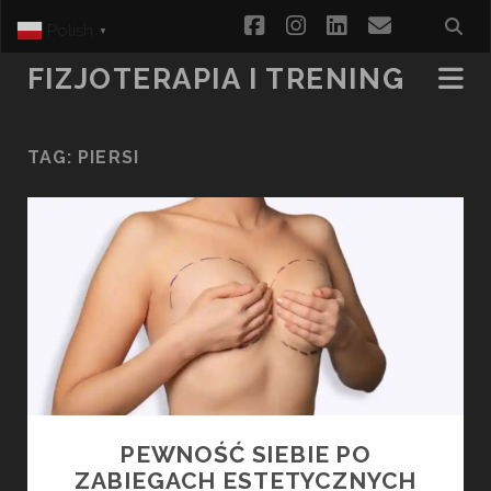
facebook
instagram
linkedin
email
Polish
▼
FIZJOTERAPIA I TRENING
TAG:
PIERSI
PEWNOŚĆ SIEBIE PO
ZABIEGACH ESTETYCZNYCH