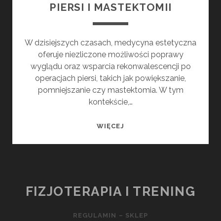
PIERSI I MASTEKTOMII
W dzisiejszych czasach, medycyna estetyczna
oferuje niezliczone możliwości poprawy
wyglądu oraz wsparcia rekonwalescencji po
operacjach piersi, takich jak powiększanie,
pomniejszanie czy mastektomia. W tym
kontekście,…
PEWNOŚĆ
WIĘCEJ
SIEBIE
PO
ZABIEGACH
ESTETYCZNYCH
PIERSI
FIZJOTERAPIA I TRENING
I
MASTEKTOMII
REGULAMIN – SKLEP