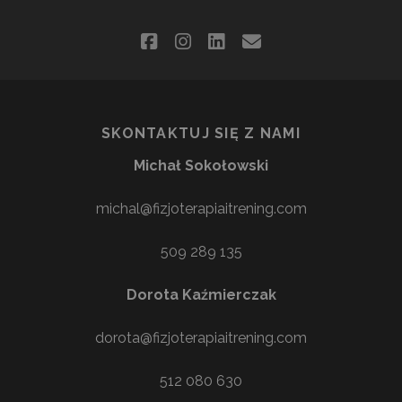
facebook
instagram
linkedin
email
SKONTAKTUJ SIĘ Z NAMI
Michał Sokołowski
michal@fizjoterapiaitrening.com
509 289 135
Dorota Kaźmierczak
dorota@fizjoterapiaitrening.com
512 080 630