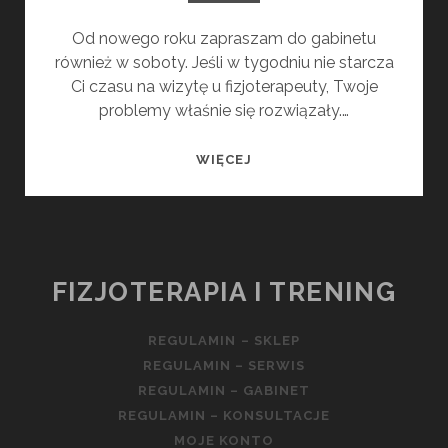
Od nowego roku zapraszam do gabinetu
również w soboty. Jeśli w tygodniu nie starcza
Ci czasu na wizytę u fizjoterapeuty, Twoje
problemy właśnie się rozwiązały.…
SOBOTY
WIĘCEJ
PRACUJĄCE
FIZJOTERAPIA I TRENING
REGULAMIN – SKLEP
REGULAMIN – SERWIS
REGULAMIN – GABINET
REGULAMIN – KONSULTACJE
MOJE KONTO