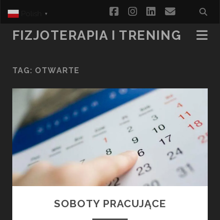
facebook
instagram
linkedin
email
Polish
▼
FIZJOTERAPIA I TRENING
TAG:
OTWARTE
SOBOTY PRACUJĄCE