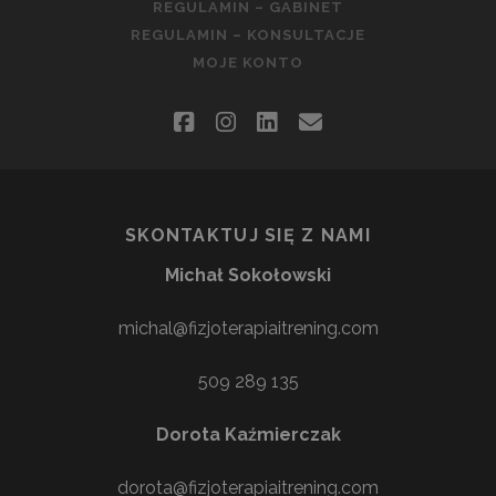
REGULAMIN – GABINET
REGULAMIN – KONSULTACJE
MOJE KONTO
facebook
instagram
linkedin
email
SKONTAKTUJ SIĘ Z NAMI
Michał Sokołowski
michal@fizjoterapiaitrening.com
509 289 135
Dorota Kaźmierczak
dorota@fizjoterapiaitrening.com