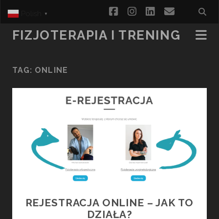
facebook
instagram
linkedin
email
Polish
▼
FIZJOTERAPIA I TRENING
TAG:
ONLINE
REJESTRACJA ONLINE – JAK TO
DZIAŁA?