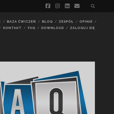
facebook
instagram
linkedin
email
E
BAZA ĆWICZEŃ
BLOG
ZESPÓŁ
OPINIE
KONTAKT
FAQ
DOWNLOAD
ZALOGUJ SIĘ