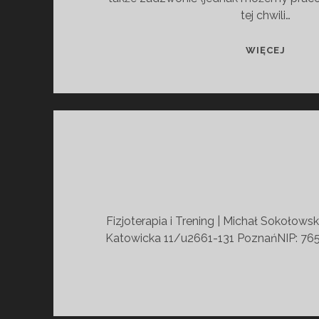
tej chwili…
CZĘS
WIĘCEJ
ZADA
PYTAN
Fizjoterapia i Trening | Michał Sokołow
Katowicka 11/u2661-131 PoznańNIP: 765 