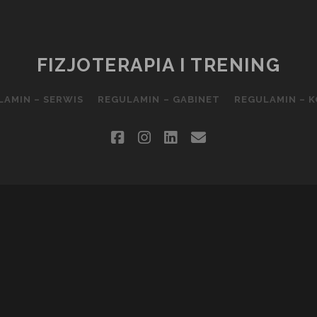
FIZJOTERAPIA I TRENING
LAMIN – SERWIS
REGULAMIN – GABINET
REGULAMIN – 
facebook
instagram
linkedin
email