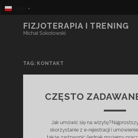
Polish
▼
FIZJOTERAPIA I TRENING
Michał Sokołowski
TAG:
KONTAKT
CZĘSTO ZADAWANE
Jak umówić się na wizytę?Najprosts
skorzystanie z e-rejestracji i umówieni
także zadzwonić (jednak możemy prac