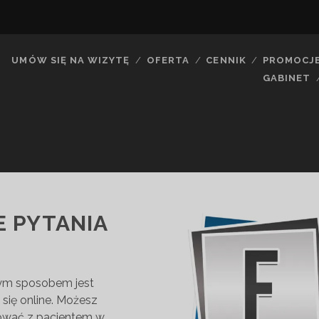
UMÓW SIĘ NA WIZYTĘ
OFERTA
CENNIK
PROMOCJ
GABINET
 PYTANIA
zym sposobem jest
e się online. Możesz
ować z pacjentem w