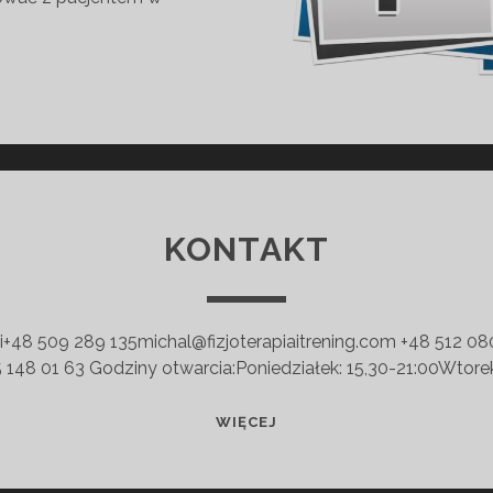
TO
WANE
IA
KONTAKT
ski+48 509 289 135michal@fizjoterapiaitrening.com +48 512 08
148 01 63 Godziny otwarcia:Poniedziałek: 15,30-21:00Wtorek
KONTAKT
WIĘCEJ