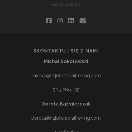
MOJE KONTO
facebook
instagram
linkedin
email
SKONTAKTUJ SIĘ Z NAMI
Michał Sokołowski
michal@fizjoterapiaitrening.com
509 289 135
Dorota Kaźmierczak
dorota@fizjoterapiaitrening.com