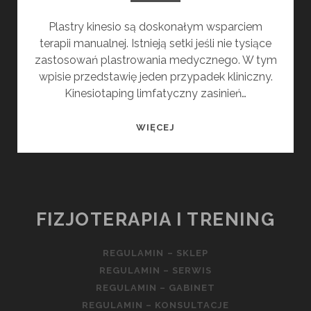
Plastry kinesio są doskonałym wsparciem
terapii manualnej. Istnieją setki jeśli nie tysiące
zastosowań plastrowania medycznego. W tym
wpisie przedstawię jeden przypadek kliniczny.
Kinesiotaping limfatyczny zasinień…
PLASTER
WIĘCEJ
DOBRY
NA
WSZYSTKO
FIZJOTERAPIA I TRENING
REGULAMIN – SKLEP
REGULAMIN – SERWIS
REGULAMIN – GABINET
REGULAMIN – KONSULTACJE