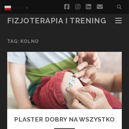
facebook
instagram
linkedin
email
Polish
▼
FIZJOTERAPIA I TRENING
TAG:
KOLNO
PLASTER DOBRY NA WSZYSTKO