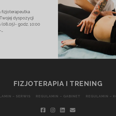
 fizjoterapeutka
Twojej dyspozycji
 (08.05)- godz. 10:00
-…
ULTACJE
INEKOLOGICZNE
TĄ
IERCZAK
FIZJOTERAPIA I TRENING
LAMIN – SERWIS
REGULAMIN – GABINET
REGULAMIN – 
facebook
instagram
linkedin
email