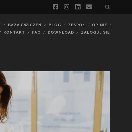
facebook
instagram
linkedin
email
E
BAZA ĆWICZEŃ
BLOG
ZESPÓŁ
OPINIE
KONTAKT
FAQ
DOWNLOAD
ZALOGUJ SIĘ