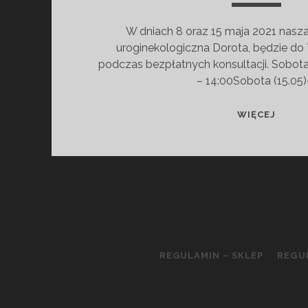
W dniach 8 oraz 15 maja 2021 nasza
uroginekologiczna Dorota, będzie do 
podczas bezpłatnych konsultacji. Sobota
– 14:00Sobota (15.05)
KONS
WIĘCEJ
UROG
Z
DORO
KAŹM
REGULAMIN – SKLEP
REGU