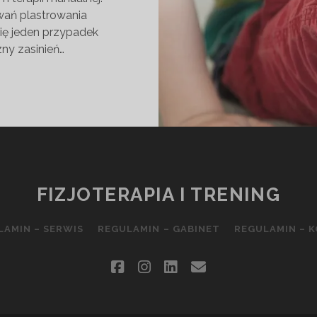
sowań plastrowania
ę jeden przypadek
zny zasinień…
TER
Y
STKO
FIZJOTERAPIA I TRENING
LAMIN – SERWIS
REGULAMIN – GABINET
REGULAMIN – 
facebook
instagram
linkedin
email