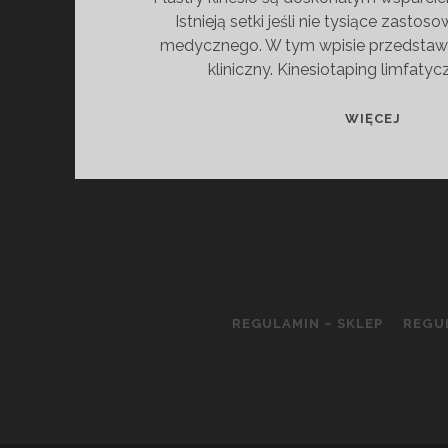
Istnieją setki jeśli nie tysiące zasto
medycznego. W tym wpisie przedstawi
kliniczny. Kinesiotaping limfatyc
PLAS
WIĘCEJ
DOBR
NA
WSZY
REGULAMIN – SKLEP
REGU