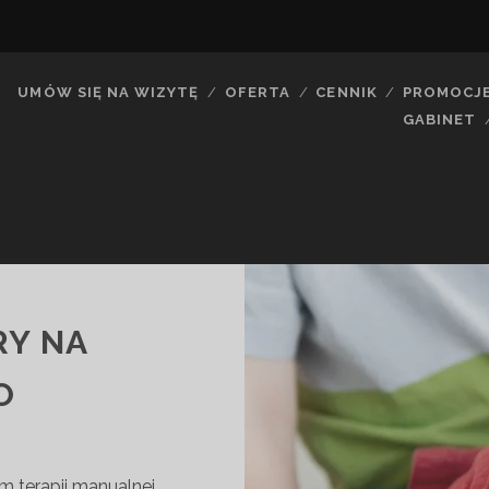
UMÓW SIĘ NA WIZYTĘ
OFERTA
CENNIK
PROMOCJ
GABINET
RY NA
O
m terapii manualnej.