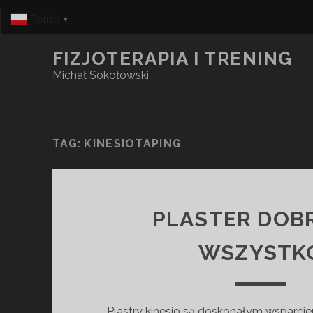
Polish
▼
FIZJOTERAPIA I TRENING
Michał Sokołowski
TAG:
KINESIOTAPING
PLASTER DOB
WSZYSTK
Plastry kinesio są doskonałym wsparcie