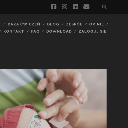
facebook
instagram
linkedin
email
E
BAZA ĆWICZEŃ
BLOG
ZESPÓŁ
OPINIE
KONTAKT
FAQ
DOWNLOAD
ZALOGUJ SIĘ